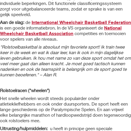
individuele beperkingen. Dit functionele classificeringssysteem
zorgt voor uitgebalanceerde teams, zodat er sprake is van een
gelijk speelveld.
Aan de slag:
de
International Wheelchair Basketball Federation
is een goede informatiebron. In de VS organiseert de
National
Wheelchair Basketball Association
competities en toernooien
voor spelers van alle niveaus.
"Rolstoelbasketbal is absoluut mijn favoriete sport! Ik train twee
keer in de week en wat ik daar leer, kan ik ook in mijn dagelijkse
leven gebruiken. Ik hou met name zo van deze sport omdat het om
veel meer gaat dan alleen kracht. Je moet goed tactisch kunnen
nadenken en ook de teamspirit is belangrijk om de sport goed te
kunnen beoefenen." – Alan R.
Rolstoelracen ("wheelen")
Het snelle wheelen wordt steeds populairder onder
atletiekliefhebbers en ook onder duursporters. De sport heeft een
lange geschiedenis op de Paralympische Spelen. En aan vrijwel
elke belangrijke marathon of hardloopwedstrijd doen tegenwoordig
ook rolstoelers mee.
Uitrusting/hulpmiddelen:
u heeft in principe geen speciale