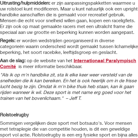
Uitrusting/hulpmiddelen:
er zijn aanpassingspakketten waarmee u
uw rolstoel kunt modificeren. Maar u kunt natuurlijk ook een upright
handbike aanschaffen die is gemaakt voor recreatief gebruik.
Mensen die echt voor snelheid willen gaan, kopen een raceligfiets.
Er zijn ook op maat gemaakte racers met een ultralicht frame die
speciaal aan uw grootte en beperking kunnen worden aangepast.
Regels:
er worden wedstrijden georganiseerd in diverse
categorieën waarin onderscheid wordt gemaakt tussen lichamelijke
beperking, het soort racebike, leeftijdsgroep en geslacht.
Aan de slag:
op de website van het
Internationaal Paralympisch
Comité
is meer informatie beschikbaar.
"Als ik op m'n handbike zit, sta ik elke keer weer versteld van de
snelheden die ik kan bereiken. En het is ook heerlijk om in de frisse
lucht bezig te zijn. Omdat ik m'n bike thuis heb staan, kan ik gaan
rijden wanneer ik wil. Deze sport is met name erg goed voor het
trainen van het bovenlichaam." – Jeff T.
Rolstoelrugby
Sommigen vergelijken deze sport met botsauto's. Voor mensen
met tetraplegie die van competitie houden, is dit een geweldige
sport vol actie. Rolstoelrugby is een erg fysieke sport en bijna alles