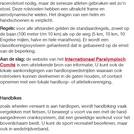
racerolstoel nodig, maar de serieuze atleten gebruiken wel zo'n
stoel. Deze rolstoelen hebben een ultralicht frame en
aerodynamische wielen. Het dragen van een helm en
handschoenen is verplicht.
Regels:
voor alle afstanden gelden de standaardregels, zowel op
de baan (100 meter t/m 10 km) als op de weg (5 km, 10 km, 10
Engelse mijlen, halve en hele marathons). Er wordt een
classificeringssysteem gehanteerd dat is gebaseerd op de ernst
van de beperking.
Aan de slag:
de website van het
Internationaal Paralympisch
Comité
is een uitstekende bron van informatie. U kunt ook de
lokale aankondigingen van hardloopwedstrijden waaraan ook
rolstoelers kunnen deelnemen in de gaten houden, of contact
opnemen met een lokale hardloop- of atletiekvereniging.
Handbikes
zoals wheelen verwant is aan hardlopen, wordt handbiking vaak
vergeleken met fietsen. U beweegt u voort via een met de hand
aangedreven cranksysteem, dat een geweldige workout voor het
bovenlichaam biedt. U kunt de sport recreatief beoefenen, maar
ook in wedstrijdverband.