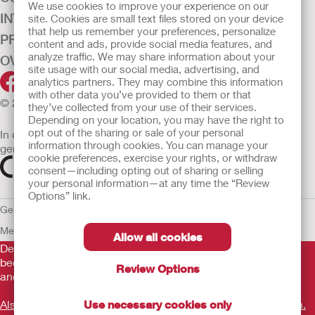
We use cookies to improve your experience on our
INTENSIEVE ZORG
site. Cookies are small text files stored on your device
that help us remember your preferences, personalize
PRODUCTEN
content and ads, provide social media features, and
analyze traffic. We may share information about your
OVER ONS
site usage with our social media, advertising, and
analytics partners. They may combine this information
with other data you’ve provided to them or that
© 2026 Hollister Incorporated
they’ve collected from your use of their services.
Depending on your location, you may have the right to
opt out of the sharing or sale of your personal
In de EU verkochte medische hulpmiddelen dienen
information through cookies. You can manage your
gemarkeerd te zijn met een van de volgende symbolen
cookie preferences, exercise your rights, or withdraw
consent—including opting out of sharing or selling
your personal information—at any time the “Review
Options” link.
Gebruiksvoorwaarden
Privacybeleid
Gebruik van cookies
EU
Mededeling aan Klokkenluiders
Allow all cookies
De verstrekte informatie is geen medisch advies en is niet
bedoeld als vervanging voor het advies van uw eigen arts of
Review Options
andere zorgverlener.
Use necessary cookies only
Als u een medische noodsituatie ervaart, schakel een arts in.