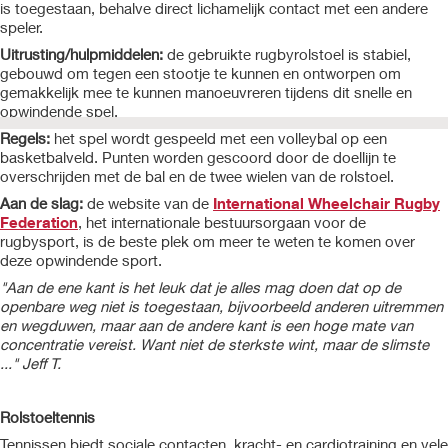
is toegestaan, behalve direct lichamelijk contact met een andere
speler.
Uitrusting/hulpmiddelen:
de gebruikte rugbyrolstoel is stabiel,
gebouwd om tegen een stootje te kunnen en ontworpen om
gemakkelijk mee te kunnen manoeuvreren tijdens dit snelle en
opwindende spel.
Regels:
het spel wordt gespeeld met een volleybal op een
basketbalveld. Punten worden gescoord door de doellijn te
overschrijden met de bal en de twee wielen van de rolstoel.
Aan de slag:
de website van de
International Wheelchair Rugby
Federation
, het internationale bestuursorgaan voor de
rugbysport, is de beste plek om meer te weten te komen over
deze opwindende sport.
"Aan de ene kant is het leuk dat je alles mag doen dat op de
openbare weg niet is toegestaan, bijvoorbeeld anderen uitremmen
en wegduwen, maar aan de andere kant is een hoge mate van
concentratie vereist. Want niet de sterkste wint, maar de slimste
..." Jeff T.
Rolstoeltennis
Tennissen biedt sociale contacten, kracht- en cardiotraining en vele