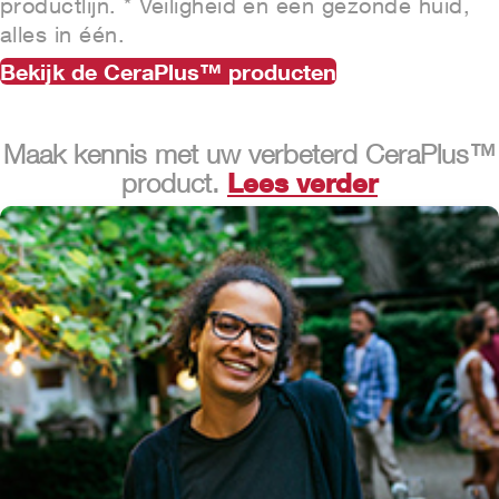
productlijn. * Veiligheid en een gezonde huid,
alles in één.
Bekijk de CeraPlus™ producten
Maak kennis met uw verbeterd CeraPlus™
Lees verder
product.