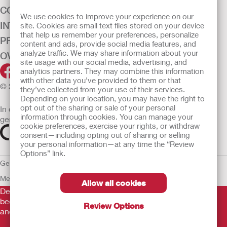
CONTINENTIEZORG
We use cookies to improve your experience on our
INTENSIEVE ZORG
site. Cookies are small text files stored on your device
that help us remember your preferences, personalize
PRODUCTEN
content and ads, provide social media features, and
analyze traffic. We may share information about your
OVER ONS
site usage with our social media, advertising, and
analytics partners. They may combine this information
with other data you’ve provided to them or that
© 2026 Hollister Incorporated
they’ve collected from your use of their services.
Depending on your location, you may have the right to
opt out of the sharing or sale of your personal
In de EU verkochte medische hulpmiddelen dienen
information through cookies. You can manage your
gemarkeerd te zijn met een van de volgende symbolen
cookie preferences, exercise your rights, or withdraw
consent—including opting out of sharing or selling
your personal information—at any time the “Review
Options” link.
Gebruiksvoorwaarden
Privacybeleid
Gebruik van cookies
EU
Mededeling aan Klokkenluiders
Allow all cookies
De verstrekte informatie is geen medisch advies en is niet
bedoeld als vervanging voor het advies van uw eigen arts of
Review Options
andere zorgverlener.