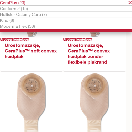
CeraPlus (23)
Conform 2 (15)
Hollister Ostomy Care (7)
Kind (6)
Moderma Flex (36)
Probeer kosteloos
Probeer kosteloos
Urostomazakje,
Urostomazakje,
CeraPlus™ soft convex
CeraPlus™ convex
huidplak
huidplak zonder
flexibele plakrand