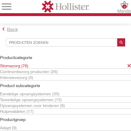
0
Mandj
Back
Hulpmiddelen voor zoekopdrachten
Uw selecties:
Productcategorie
Stomazorg
Stomazorg (76)
CeraPlus
Continentiezorg producten (26)
Intensievezorg (8)
Uw selectie komt overeen met
23
resultaten
Product subcategorie
Sorteren op:
Eendelige opvangsystemen (38)
Tweedelige opvangsystemen (15)
Opvangsystemen voor kinderen (6)
Hulpmiddelen (17)
Productgroep
Adapt (9)