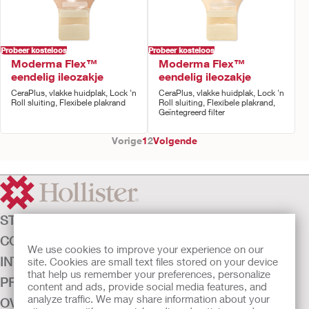
Probeer kosteloos
Probeer kosteloos
Moderma Flex™
Moderma Flex™
eendelig ileozakje
eendelig ileozakje
CeraPlus, vlakke huidplak, Lock 'n
CeraPlus, vlakke huidplak, Lock 'n
Roll sluiting, Flexibele plakrand
Roll sluiting, Flexibele plakrand,
Geïntegreerd filter
Vorige
1
2
Volgende
STOMAZORG
CONTINENTIEZORG
We use cookies to improve your experience on our
INTENSIEVE ZORG
site. Cookies are small text files stored on your device
that help us remember your preferences, personalize
PRODUCTEN
content and ads, provide social media features, and
analyze traffic. We may share information about your
OVER ONS