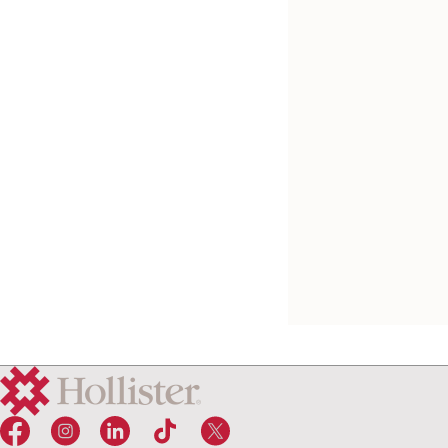
nachtopvangzak
Probeer kosteloos
Tussenstukje uroz