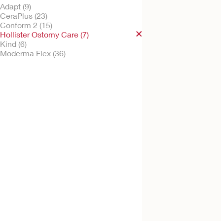
Adapt (9)
CeraPlus (23)
Conform 2 (15)
Hollister Ostomy Care (7)
Probeer kosteloos
Kind (6)
Hollister high outp
Moderma Flex (36)
universele adapter
Probeer kosteloos
Hollister