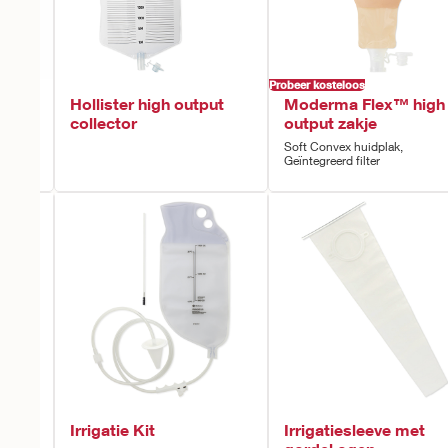
Probeer kosteloos
ut
Hollister high output
Moderma Flex™ high
collector
output zakje
Soft Convex huidplak,
Geïntegreerd filter
Irrigatie Kit
Irrigatiesleeve met