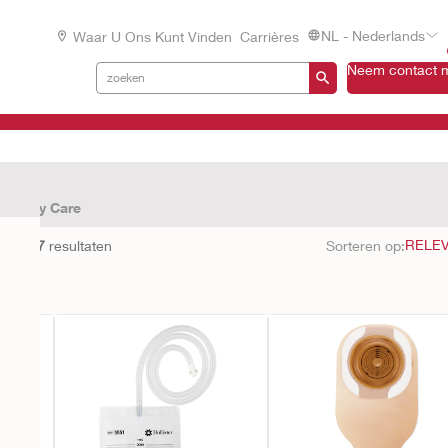
NL - Nederlands
Waar U Ons Kunt Vinden
Carrières
Neem contact m
 Ostomy Care
en met
7
resultaten
Sorteren op: