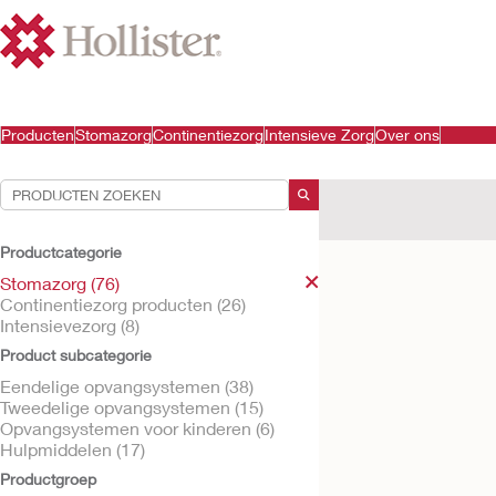
Producten
Stomazorg
Continentiezorg
Intensieve Zorg
Over ons
Uw selecties:
Stomazorg
Hollister
Productcategorie
Uw selectie komt overe
Stomazorg (76)
Continentiezorg producten (26)
Intensievezorg (8)
Product subcategorie
Eendelige opvangsystemen (38)
Tweedelige opvangsystemen (15)
Opvangsystemen voor kinderen (6)
Hulpmiddelen (17)
Productgroep