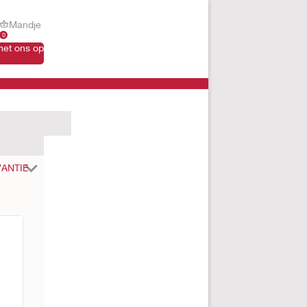
Mandje
0
et ons op