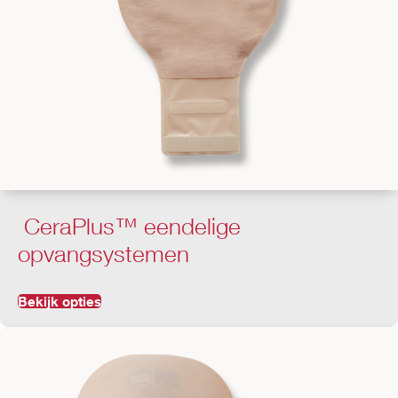
CeraPlus™ eendelige
opvangsystemen
Bekijk opties