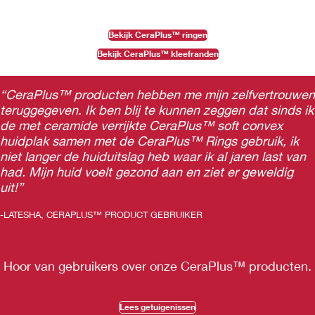
Bekijk CeraPlus™ ringen
Bekijk CeraPlus™ kleefranden
“CeraPlus
™
producten hebben me mijn zelfvertrouwen
teruggegeven. Ik ben blij te kunnen zeggen dat sinds ik
de met ceramide verrijkte CeraPlus
™
soft convex
huidplak samen met de CeraPlus
™
Rings gebruik, ik
niet langer de huiduitslag heb waar ik al jaren last van
had. Mijn huid voelt gezond aan en ziet er geweldig
uit!”
-LATESHA, CERAPLUS™ PRODUCT GEBRUIKER
Hoor van gebruikers over onze CeraPlus™ producten
.
Lees getuigenissen