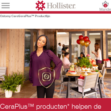
0
Mandj
Ostomy Care
CeraPlus™ Productlijn
CeraPlus™ producten* helpen de