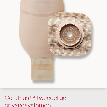
CeraPlus™ tweedelige
opvangsystemen