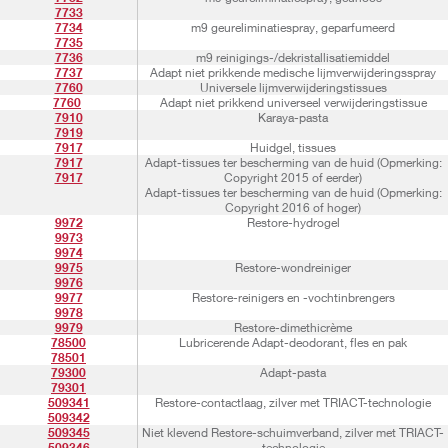
7733
7734
m9 geureliminatiespray, geparfumeerd
7735
7736
m9 reinigings-/dekristallisatiemiddel
7737
Adapt niet prikkende medische lijmverwijderingsspray
7760
Universele lijmverwijderingstissues
7760
Adapt niet prikkend universeel verwijderingstissue
7910
Karaya-pasta
7919
7917
Huidgel, tissues
7917
Adapt-tissues ter bescherming van de huid (Opmerking:
7917
Copyright 2015 of eerder)
Adapt-tissues ter bescherming van de huid (Opmerking:
Copyright 2016 of hoger)
9972
Restore-hydrogel
9973
9974
9975
Restore-wondreiniger
9976
9977
Restore-reinigers en -vochtinbrengers
9978
9979
Restore-dimethicrème
78500
Lubricerende Adapt-deodorant, fles en pak
78501
79300
Adapt-pasta
79301
509341
Restore-contactlaag, zilver met TRIACT-technologie
509342
509345
Niet klevend Restore-schuimverband, zilver met TRIACT-
509346
technologie