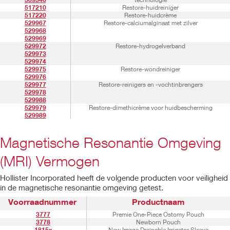
517210
Restore-huidreiniger
517220
Restore-huidcrème
529967
Restore-calciumalginaat met zilver
529968
529969
529972
Restore-hydrogelverband
529973
529974
529975
Restore-wondreiniger
529976
529977
Restore-reinigers en -vochtinbrengers
529978
529988
529979
Restore-dimethicrème voor huidbescherming
529989
Magnetische Resonantie Omgeving
(MRI) Vermogen
Hollister Incorporated heeft de volgende producten voor veiligheid
in de magnetische resonantie omgeving getest.
Voorraadnummer
Productnaam
3777
Premie One-Piece Ostomy Pouch
3778
Newborn Pouch
1815x
New Image Drainable Irrigator Sleeve