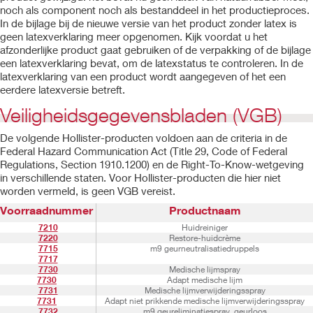
noch als component noch als bestanddeel in het productieproces.
In de bijlage bij de nieuwe versie van het product zonder latex is
geen latexverklaring meer opgenomen. Kijk voordat u het
afzonderlijke product gaat gebruiken of de verpakking of de bijlage
een latexverklaring bevat, om de latexstatus te controleren. In de
latexverklaring van een product wordt aangegeven of het een
eerdere latexversie betreft.
Veiligheidsgegevensbladen (VGB)
De volgende Hollister-producten voldoen aan de criteria in de
Federal Hazard Communication Act (Title 29, Code of Federal
Regulations, Section 1910.1200) en de Right-To-Know-wetgeving
in verschillende staten. Voor Hollister-producten die hier niet
worden vermeld, is geen VGB vereist.
Voorraadnummer
Productnaam
7210
Huidreiniger
7220
Restore-huidcrème
7715
m9 geurneutralisatiedruppels
7717
7730
Medische lijmspray
7730
Adapt medische lijm
7731
Medische lijmverwijderingsspray
7731
Adapt niet prikkende medische lijmverwijderingsspray
7732
m9 geureliminatiespray, geurloos