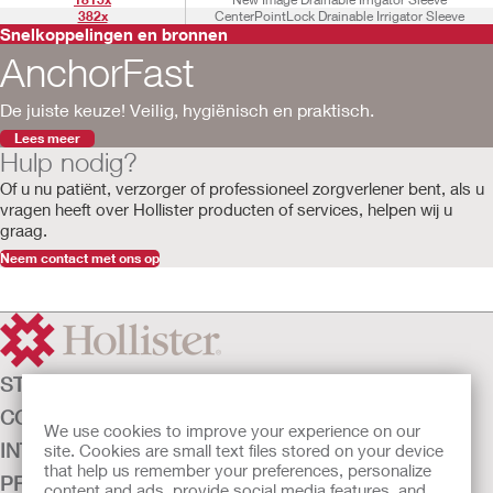
382x
CenterPointLock Drainable Irrigator Sleeve
Snelkoppelingen en bronnen
AnchorFast
De juiste keuze! Veilig, hygiënisch en praktisch.
Lees meer
Hulp nodig?
Of u nu patiënt, verzorger of professioneel zorgverlener bent, als u
vragen
heeft
over Hollister producten of services, helpen wij u
graag.
Neem contact met ons op
STOMAZORG
CONTINENTIEZORG
We use cookies to improve your experience on our
INTENSIEVE ZORG
site. Cookies are small text files stored on your device
that help us remember your preferences, personalize
PRODUCTEN
content and ads, provide social media features, and