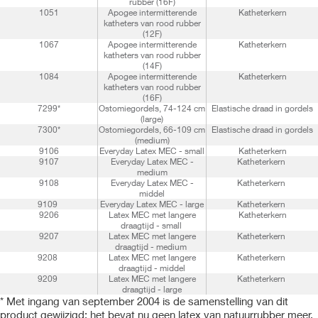
rubber (16F)
1051
Apogee intermitterende
Katheterkern
katheters van rood rubber
(12F)
1067
Apogee intermitterende
Katheterkern
katheters van rood rubber
(14F)
1084
Apogee intermitterende
Katheterkern
katheters van rood rubber
(16F)
7299*
Ostomiegordels, 74-124 cm
Elastische draad in gordels
(large)
7300*
Ostomiegordels, 66-109 cm
Elastische draad in gordels
(medium)
9106
Everyday Latex MEC - small
Katheterkern
9107
Everyday Latex MEC -
Katheterkern
medium
9108
Everyday Latex MEC -
Katheterkern
middel
9109
Everyday Latex MEC - large
Katheterkern
9206
Latex MEC met langere
Katheterkern
draagtijd - small
9207
Latex MEC met langere
Katheterkern
draagtijd - medium
9208
Latex MEC met langere
Katheterkern
draagtijd - middel
9209
Latex MEC met langere
Katheterkern
draagtijd - large
* Met ingang van september 2004 is de samenstelling van dit
product gewijzigd: het bevat nu geen latex van natuurrubber meer,