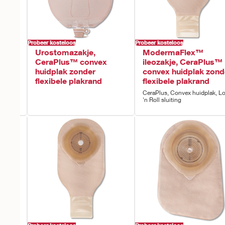
Probeer kosteloos
Probeer kosteloos
Urostomazakje,
ModermaFlex™
nvex
CeraPlus™ convex
ileozakje, CeraPlus™
huidplak zonder
convex huidplak zond
flexibele plakrand
flexibele plakrand
CeraPlus, Convex huidplak, L
'n Roll sluiting