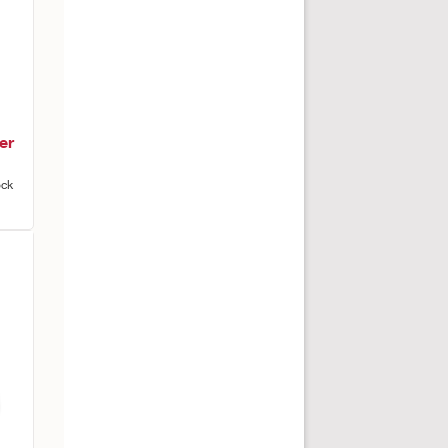
er
ock