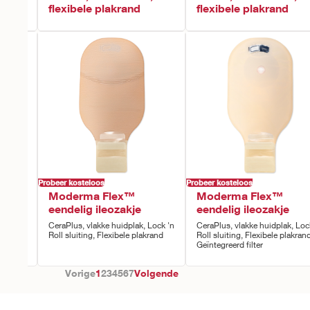
flexibele plakrand
flexibele plakrand
Probeer kosteloos
Probeer kosteloos
Moderma Flex™
Moderma Flex™
onvex
eendelig ileozakje
eendelig ileozakje
CeraPlus, vlakke huidplak, Lock 'n
CeraPlus, vlakke huidplak, Loc
Roll sluiting, Flexibele plakrand
Roll sluiting, Flexibele plakrand
Geïntegreerd filter
Vorige
1
2
3
4
5
6
7
Volgende