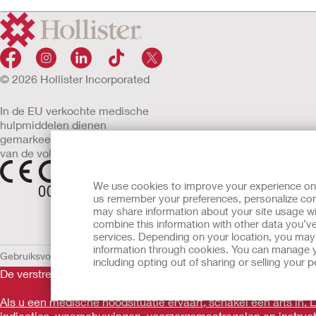
© 2026 Hollister Incorporated
In de EU verkochte medische
hulpmiddelen dienen
gemarkeerd te zijn met een
van de volgende symbolen
We use cookies to improve your experience on ou
us remember your preferences, personalize cont
may share information about your site usage wi
combine this information with other data you’ve
services. Depending on your location, you may h
information through cookies. You can manage y
Gebruiksvoorwaarden
Privacybeleid
Gebruik van cookies
EU Mededelin
including opting out of sharing or selling your
De verstrekte informatie is geen medisch advies en is niet bed
Als u een medische noodsituatie ervaart, schakel een arts in.
indicaties, waarschuwingen, voorzorgsmaatregelen en instruct