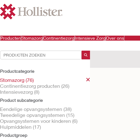
Producten
Stomazorg
Continentiezorg
Intensieve Zorg
Over ons
Uw selecties:
Stomazorg
Productcategorie
Uw selectie komt overe
Stomazorg (76)
Continentiezorg producten (26)
Intensievezorg (8)
Product subcategorie
Eendelige opvangsystemen (38)
Tweedelige opvangsystemen (15)
Opvangsystemen voor kinderen (6)
Hulpmiddelen (17)
Productgroep