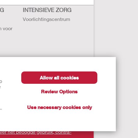
RG
INTENSIEVE ZORG
Voorlichtingscentrum
n voor
Allow all cookies
lp
ollister
e
Review Options
ten
Use necessary cookies only
t—
 zorgverlener.
over het beoogde gebruik, contra-