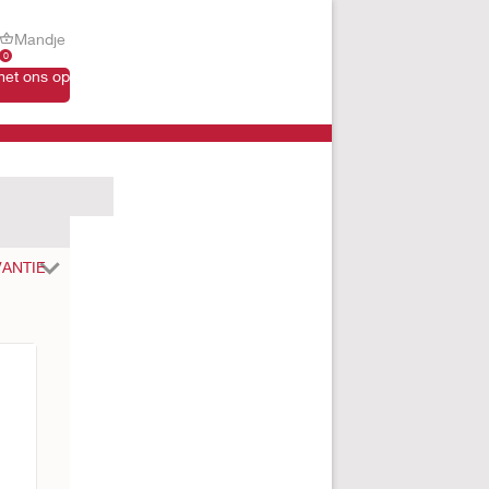
Mandje
0
et ons op