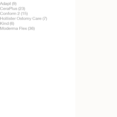
Adapt (9)
CeraPlus (23)
Conform 2 (15)
Hollister Ostomy Care (7)
Probeer kosteloos
Kind (6)
Urostomazakje,
Moderma Flex (36)
CeraPlus™ soft co
huidplak