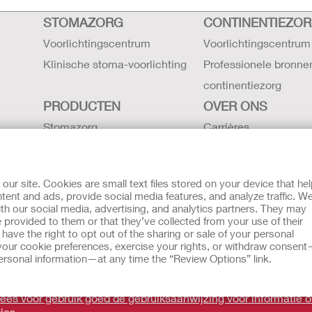
STOMAZORG
CONTINENTIEZO
Voorlichtingscentrum
Voorlichtingscentrum
Klinische stoma-voorlichting
Professionele bronne
continentiezorg
PRODUCTEN
OVER ONS
Stomazorg
Carrières
Continentiezorg
Contact
Intensieve zorg
Hollister locaties
r site. Cookies are small text files stored on your device that he
Gebruiksaanwijzing
De geschiedenis van H
ent and ads, provide social media features, and analyze traffic. W
th our social media, advertising, and analytics partners. They may
Latex verklaring -
Nieuws en evenemen
 provided to them or that they’ve collected from your use of their
veiligheidsgegevens
ave the right to opt out of the sharing or sale of your personal
our cookie preferences, exercise your rights, or withdraw consen
g aan Klokkenluiders
 personal information—at any time the “Review Options” link.
oeld als vervanging voor het advies van uw eigen arts of andere
 Lees voor gebruik goed de gebruiksaanwijzing voor informatie 
ies.