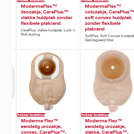
Probeer kosteloos
Probeer kosteloos
ece
ModermaFlex™
ModermaFlex™
ble
ileozakje, CeraPlus™
colozakje, CeraPlus
vlakke huidplak zonder
soft convex huidplak
flexibele plakrand
zonder flexibele
bele
plakrand
CeraPlus, vlakke huidplak, Lock 'n
Roll sluiting
SoftFlex, Soft Convex huidpla
Geïntegreerd filter
Probeer kosteloos
Probeer kosteloos
Moderma Flex™
Moderma Flex™
eendelig urozakje,
eendelig urozakje,
convex, CeraPlus™,
vlakke, CeraPlus™,