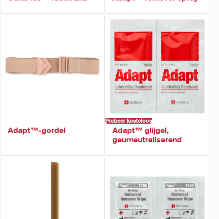
Probeer kosteloos
Adapt™-gordel
Adapt™ glijgel,
geurneutraliserend