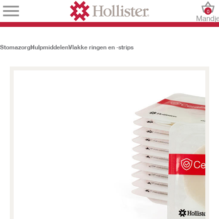
0
Mandj
Stomazorg
Hulpmiddelen
Vlakke ringen en ‑strips