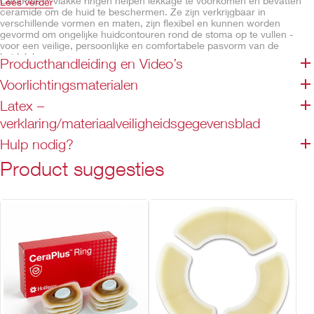
CeraPlus™ vlakke ringen helpen lekkage te voorkomen en bevatten
Lees verder
ceramide om de huid te beschermen. Ze zijn verkrijgbaar in
verschillende vormen en maten, zijn flexibel en kunnen worden
gevormd om ongelijke huidcontouren rond de stoma op te vullen -
voor een veilige, persoonlijke en comfortabele pasvorm van de
huidplak.
Producthandleiding en Video’s
De dunne CeraPlus™ vlakke ringen kunnen worden gebruikt met de
Voorlichtingsmaterialen
CeraPlus™ Soft Convex-huidplakken. Ze zijn ontworpen om de
pasvorm te verbeteren door zich aan te passen aan de huid en te
Latex –
zorgen voor een beschermende afsluiting tijdens lichaamsbewegingen
verklaring/materiaalveiligheidsgegevensblad
om u de zekerheid te geven die u nodig hebt.
Hulp nodig?
CeraPlus™ stoma-producten bevatten ceramide, een
Product suggesties
natuurlijk bestanddeel van de huid. De formule met
ceramide helpt een beschermende, waterdichte barrière te
vormen die de huid vanaf dag 1 gezond houdt
Eigenschappen
Formule met ceramide
Verkrijgbaar in verschillende vormen en maten
Flexibel en vormbaar