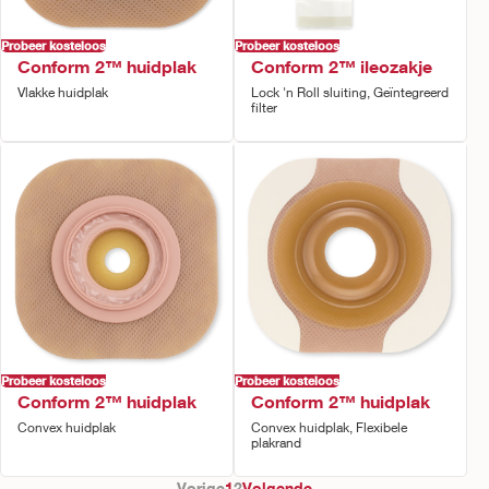
Probeer kosteloos
Probeer kosteloos
Conform 2™ huidplak
Conform 2™ ileozakje
Vlakke huidplak
Lock 'n Roll sluiting, Geïntegreerd
filter
Probeer kosteloos
Probeer kosteloos
Conform 2™ huidplak
Conform 2™ huidplak
Convex huidplak
Convex huidplak, Flexibele
plakrand
Vorige
1
2
Volgende