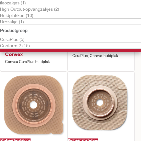
ileozakjes (1)
High Output-opvangzakjes (2)
Huidplakken (10)
Urozakje (1)
Productgroep
CeraPlus (5)
Probeer kosteloos
Probeer kosteloos
Conform 2 (15)
Conform 2™ Soft
Conform 2™ huidplak
Convex
CeraPlus, Convex huidplak
Convex CeraPlus huidplak
Probeer kosteloos
Probeer kosteloos