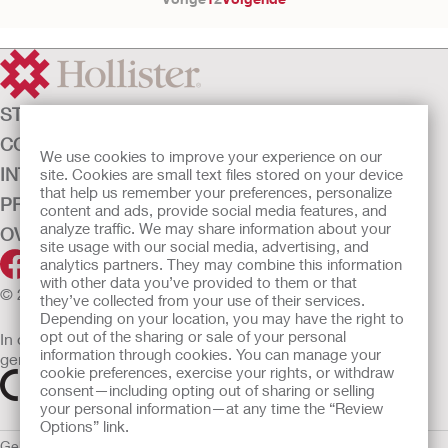
STOMAZORG
CONTINENTIEZORG
We use cookies to improve your experience on our
INTENSIEVE ZORG
site. Cookies are small text files stored on your device
that help us remember your preferences, personalize
PRODUCTEN
content and ads, provide social media features, and
analyze traffic. We may share information about your
OVER ONS
site usage with our social media, advertising, and
analytics partners. They may combine this information
with other data you’ve provided to them or that
© 2026 Hollister Incorporated
they’ve collected from your use of their services.
Depending on your location, you may have the right to
opt out of the sharing or sale of your personal
In de EU verkochte medische hulpmiddelen dienen
information through cookies. You can manage your
gemarkeerd te zijn met een van de volgende symbolen
cookie preferences, exercise your rights, or withdraw
consent—including opting out of sharing or selling
your personal information—at any time the “Review
Options” link.
Gebruiksvoorwaarden
Privacybeleid
Gebruik van cookies
EU