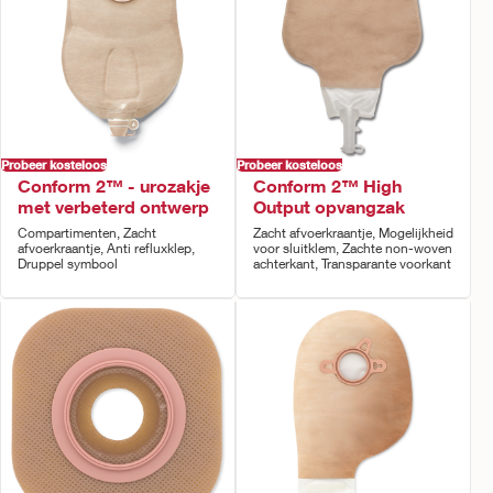
Probeer kosteloos
Probeer kosteloos
Conform 2™ - urozakje
Conform 2™ High
met verbeterd ontwerp
Output opvangzak
Compartimenten, Zacht
Zacht afvoerkraantje, Mogelijkheid
afvoerkraantje, Anti refluxklep,
voor sluitklem, Zachte non-woven
Druppel symbool
achterkant, Transparante voorkant