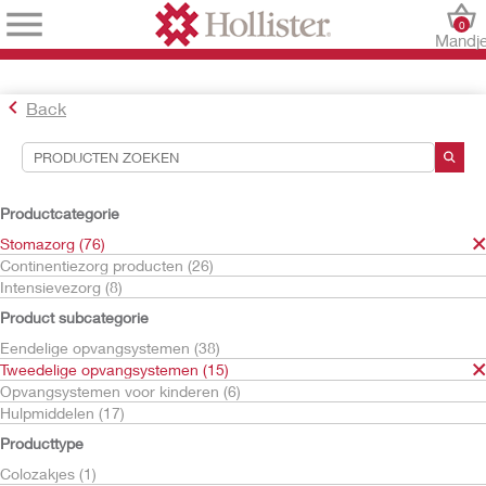
0
Mandj
Back
Hulpmiddelen voor zoekopdrachten
Uw selecties:
Productcategorie
Stomazorg
Stomazorg (76)
Tweedelige opvangsystemen
Continentiezorg producten (26)
Intensievezorg (8)
Uw selectie komt overeen met
15
resultaten
Product subcategorie
Sorteren op:
Eendelige opvangsystemen (38)
Tweedelige opvangsystemen (15)
Opvangsystemen voor kinderen (6)
Hulpmiddelen (17)
Producttype
Colozakjes (1)