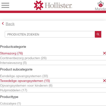
0
Mandj
Back
Hulpmiddelen voor zoekopdrachten
Uw selecties:
Productcategorie
Stomazorg
Stomazorg (76)
Tweedelige opvangsystemen
Continentiezorg producten (26)
ileozakjes
Intensievezorg (8)
Uw selectie komt overeen met
1
resultaten
Product subcategorie
Sorteren op:
Eendelige opvangsystemen (38)
Tweedelige opvangsystemen (15)
Opvangsystemen voor kinderen (6)
Hulpmiddelen (17)
Producttype
Colozakjes (1)