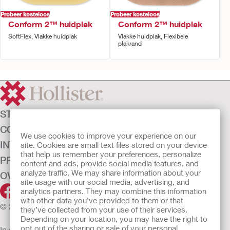
Probeer kosteloos
Probeer kosteloos
Conform 2™ huidplak
Conform 2™ huidplak
SoftFlex, Vlakke huidplak
Vlakke huidplak, Flexibele
plakrand
STOMAZORG
CONTINENTIEZORG
We use cookies to improve your experience on our
INTENSIEVE ZORG
site. Cookies are small text files stored on your device
that help us remember your preferences, personalize
PRODUCTEN
content and ads, provide social media features, and
analyze traffic. We may share information about your
OVER ONS
site usage with our social media, advertising, and
analytics partners. They may combine this information
with other data you’ve provided to them or that
© 2026 Hollister Incorporated
they’ve collected from your use of their services.
Depending on your location, you may have the right to
opt out of the sharing or sale of your personal
In de EU verkochte medische hulpmiddelen dienen