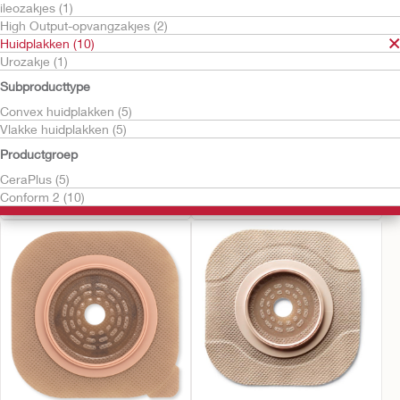
ileozakjes (1)
High Output-opvangzakjes (2)
Huidplakken (10)
Urozakje (1)
Subproducttype
Convex huidplakken (5)
Vlakke huidplakken (5)
Probeer kosteloos
Probeer kosteloos
Conform 2™ Soft
Conform 2™ huidplak
Productgroep
Convex
CeraPlus, Convex huidplak
CeraPlus (5)
Convex CeraPlus huidplak
Conform 2 (10)