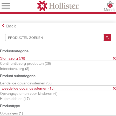
0
Mandj
Back
Hulpmiddelen voor zoekopdrachten
Uw selecties:
Productcategorie
Stomazorg
Stomazorg (76)
Tweedelige opvangsystemen
Continentiezorg producten (26)
Huidplakken
Intensievezorg (8)
Uw selectie komt overeen met
10
resultaten
Product subcategorie
Sorteren op:
Eendelige opvangsystemen (38)
Tweedelige opvangsystemen (15)
Opvangsystemen voor kinderen (6)
Hulpmiddelen (17)
Producttype
Colozakjes (1)