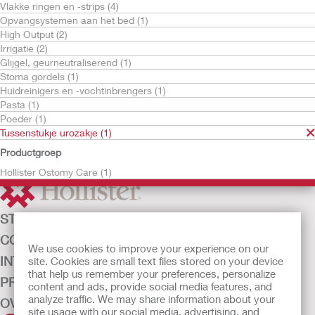
Vlakke ringen en ‑strips (4)
Opvangsystemen aan het bed (1)
High Output (2)
Irrigatie (2)
Glijgel, geurneutraliserend (1)
Stoma gordels (1)
Huidreinigers en ‑vochtinbrengers (1)
Pasta (1)
Probeer kosteloos
Poeder (1)
Tussenstukje urozak
Tussenstukje urozakje (1)
Productgroep
Hollister Ostomy Care (1)
STOMAZORG
CONTINENTIEZORG
We use cookies to improve your experience on our
INTENSIEVE ZORG
site. Cookies are small text files stored on your device
that help us remember your preferences, personalize
PRODUCTEN
content and ads, provide social media features, and
analyze traffic. We may share information about your
OVER ONS
site usage with our social media, advertising, and