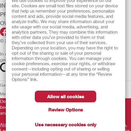
We use cookies to improve your experience on our
INTENSIEVE ZORG
site. Cookies are small text files stored on your device
that help us remember your preferences, personalize
PRODUCTEN
content and ads, provide social media features, and
analyze traffic. We may share information about your
OVER ONS
site usage with our social media, advertising, and
analytics partners. They may combine this information
with other data you’ve provided to them or that
© 2026 Hollister Incorporated
they’ve collected from your use of their services.
Depending on your location, you may have the right to
opt out of the sharing or sale of your personal
In de EU verkochte medische hulpmiddelen dienen
information through cookies. You can manage your
gemarkeerd te zijn met een van de volgende symbolen
cookie preferences, exercise your rights, or withdraw
consent—including opting out of sharing or selling
your personal information—at any time the “Review
Options” link.
Gebruiksvoorwaarden
Privacybeleid
Gebruik van cookies
EU
Mededeling aan Klokkenluiders
Allow all cookies
De verstrekte informatie is geen medisch advies en is niet
bedoeld als vervanging voor het advies van uw eigen arts of
Review Options
andere zorgverlener.
Als u een medische noodsituatie ervaart, schakel een arts in.
Use necessary cookies only
Lees voor gebruik goed de gebruiksaanwijzing voor informatie