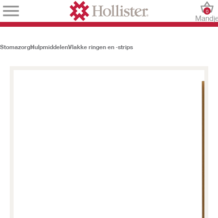
0
Mandj
Stomazorg
Hulpmiddelen
Vlakke ringen en ‑strips