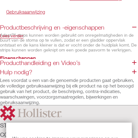
Gebruiksaanwijzing
Productbeschrijving en -eigenschappen
Adapt™-strips kunnen worden gebruikt om onregelmatigheden in de
Lees verder
buurt van de stoma op te vullen, zodat er een gladder oppervlak
ontstaat en de kans kleiner is dat er vocht onder de huidplak komt. De
strips kunnen worden geknipt om een goede pasvorm te verkrijgen.
Eigenschappen
Producthandleiding en Video’s
Flextend™-huidplak
Hulp nodig?
Apart verpakt
Driehoekige vorm
Lees voordat u een van de genoemde producten gaat gebruiken,
de volledige gebruiksaanwijzing bij elk product na op het beoogd
gebruik van het product, de beschrijving, contra-indicaties,
waarschuwingen, voorzorgsmaatregelen, bijwerkingen en
gebruiksaanwijzing.
STOMAZORG
CONTINENTIEZORG