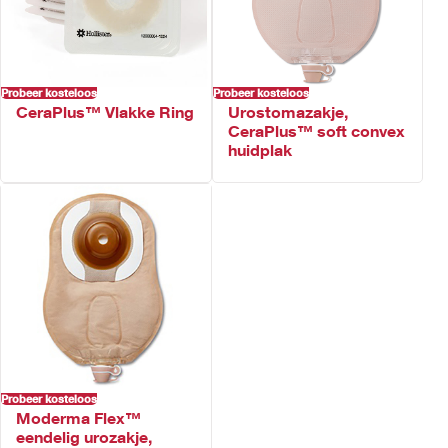
Convex CeraPlus™ huidplak zonder flexibele plakrand
Beschikbaar in uitknipbare versies
Bevat geen natuurlijke rubberlatex​
Probeer kosteloos
Probeer kosteloos
CeraPlus™ Vlakke Ring
Urostomazakje,
CeraPlus™ soft convex
huidplak
Probeer kosteloos
Moderma Flex™
eendelig urozakje,