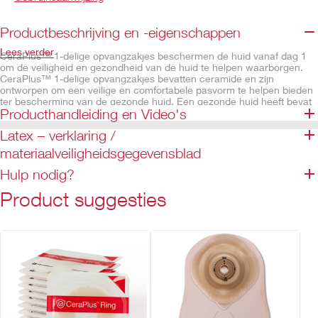
Productbeschrijving en -eigenschappen
Lees verder
CeraPlus™ 1-delige opvangzakjes beschermen de huid vanaf dag 1
om de veiligheid en gezondheid van de huid te helpen waarborgen.
CeraPlus™ 1-delige opvangzakjes bevatten ceramide en zijn
ontworpen om een veilige en comfortabele pasvorm te helpen bieden
ter bescherming van de gezonde huid. Een gezonde huid heeft bevat
Producthandleiding en Video's
een overvloed aan ceramide, wat vochtverlies helpt voorkomen dat
kan leiden tot huidbeschadiging en uitdroging van de huid.
Latex – verklaring /
De compartimenten zorgen voor een gelijkmatige verdeling van de
materiaalveiligheidsgegevensblad
urine, waardoor het zakje dunner is. Het ontwerp van de adapter
maakt het gemakkelijk om het zakje aan te sluiten op een been- of
Hulp nodig?
nachtzak.
Product suggesties
De CeraPlus™ producten hebben een officiële
dermatologische erkenning ontvangen van de Skin Health
Alliance, wat vertrouwen en geruststelling kan geven aan
degenen die onze producten gebruiken.
Eigenschappen
Beschikbaar in beige met kijkvenster of transparant