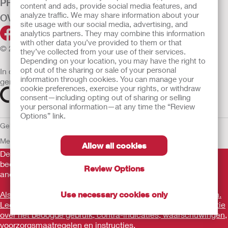
PRODUCTEN
content and ads, provide social media features, and
analyze traffic. We may share information about your
OVER ONS
site usage with our social media, advertising, and
analytics partners. They may combine this information
with other data you’ve provided to them or that
© 2026 Hollister Incorporated
they’ve collected from your use of their services.
Depending on your location, you may have the right to
opt out of the sharing or sale of your personal
In de EU verkochte medische hulpmiddelen dienen
information through cookies. You can manage your
gemarkeerd te zijn met een van de volgende symbolen
cookie preferences, exercise your rights, or withdraw
consent—including opting out of sharing or selling
your personal information—at any time the “Review
Options” link.
Gebruiksvoorwaarden
Privacybeleid
Gebruik van cookies
EU
Mededeling aan Klokkenluiders
Allow all cookies
De verstrekte informatie is geen medisch advies en is niet
bedoeld als vervanging voor het advies van uw eigen arts of
Review Options
andere zorgverlener.
Als u een medische noodsituatie ervaart, schakel een arts in.
Use necessary cookies only
Lees voor gebruik goed de gebruiksaanwijzing voor informatie
over het beoogde gebruik, contra-indicaties, waarschuwingen,
voorzorgsmaatregelen en instructies.