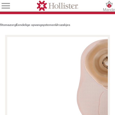
0
Mandj
Stomazorg
Eendelige opvangsystemen
Urozakjes