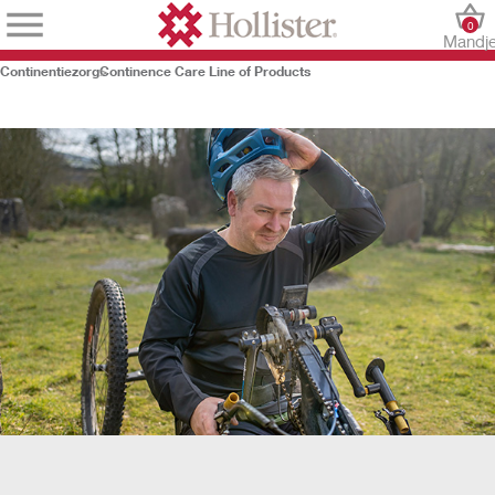
0
Mandj
Continentiezorg
Continence Care Line of Products