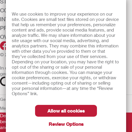
STOMAZORG
CONTINENTIEZORG
We use cookies to improve your experience on our
INTENSIEVE ZORG
site. Cookies are small text files stored on your device
that help us remember your preferences, personalize
PRODUCTEN
content and ads, provide social media features, and
analyze traffic. We may share information about your
OVER ONS
site usage with our social media, advertising, and
analytics partners. They may combine this information
with other data you’ve provided to them or that
© 2026 Hollister Incorporated
they’ve collected from your use of their services.
Depending on your location, you may have the right to
opt out of the sharing or sale of your personal
In de EU verkochte medische hulpmiddelen dienen
information through cookies. You can manage your
gemarkeerd te zijn met een van de volgende symbolen
cookie preferences, exercise your rights, or withdraw
consent—including opting out of sharing or selling
your personal information—at any time the “Review
Options” link.
Gebruiksvoorwaarden
Privacybeleid
Gebruik van cookies
EU
Mededeling aan Klokkenluiders
Allow all cookies
De verstrekte informatie is geen medisch advies en is niet
bedoeld als vervanging voor het advies van uw eigen arts of
Review Options
andere zorgverlener.