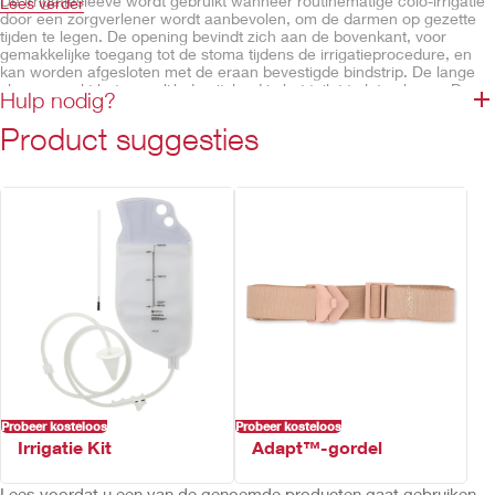
De irrigatiesleeve wordt gebruikt wanneer routinematige colo-irrigatie
Lees verder
door een zorgverlener wordt aanbevolen, om de darmen op gezette
tijden te legen. De opening bevindt zich aan de bovenkant, voor
gemakkelijke toegang tot de stoma tijdens de irrigatieprocedure, en
kan worden afgesloten met de eraan bevestigde bindstrip. De lange
sleeve maakt het mogelijk de uitvloed in het toilet te laten lopen. De
Hulp nodig?
sleeve wordt met een gordel aan het lichaam bevestigd. Inclusief een
ileo klem
Product suggesties
Eigenschappen
Leegbare irrigatiesleeve
Gebogen, beige klem
Transparant
Geurbarrièrefilm
Probeer kosteloos
Probeer kosteloos
Irrigatie Kit
Adapt™-gordel
Lees voordat u een van de genoemde producten gaat gebruiken,