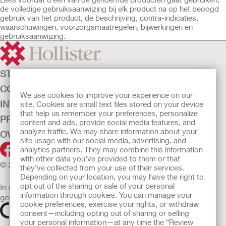
de volledige gebruiksaanwijzing bij elk product na op het beoogd
gebruik van het product, de beschrijving, contra-indicaties,
waarschuwingen, voorzorgsmaatregelen, bijwerkingen en
gebruiksaanwijzing.
STOMAZORG
CONTINENTIEZORG
We use cookies to improve your experience on our
INTENSIEVE ZORG
site. Cookies are small text files stored on your device
that help us remember your preferences, personalize
PRODUCTEN
content and ads, provide social media features, and
analyze traffic. We may share information about your
OVER ONS
site usage with our social media, advertising, and
analytics partners. They may combine this information
with other data you’ve provided to them or that
© 2026 Hollister Incorporated
they’ve collected from your use of their services.
Depending on your location, you may have the right to
opt out of the sharing or sale of your personal
In de EU verkochte medische hulpmiddelen dienen
information through cookies. You can manage your
gemarkeerd te zijn met een van de volgende symbolen
cookie preferences, exercise your rights, or withdraw
consent—including opting out of sharing or selling
your personal information—at any time the “Review