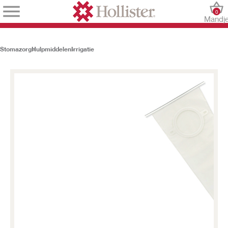
0
Mandj
Stomazorg
Hulpmiddelen
Irrigatie