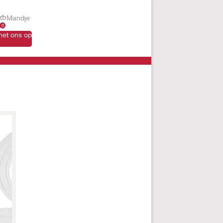
Mandje
0
et ons op