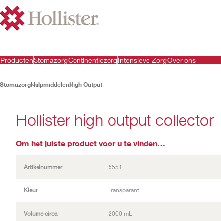
Producten
Stomazorg
Continentiezorg
Intensieve Zorg
Over ons
Stomazorg
Hulpmiddelen
High Output
Hollister high output collector
Om het juiste product voor u te vinden…
Artikelnummer
5551
Kleur
Transparant
Volume circa
2000 mL