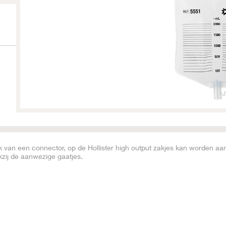
ik van een connector, op de Hollister high output zakjes kan worden aa
ij de aanwezige gaatjes.
laatsen van de zak en creëert bewegingsvrijheid
male opening van 12mm