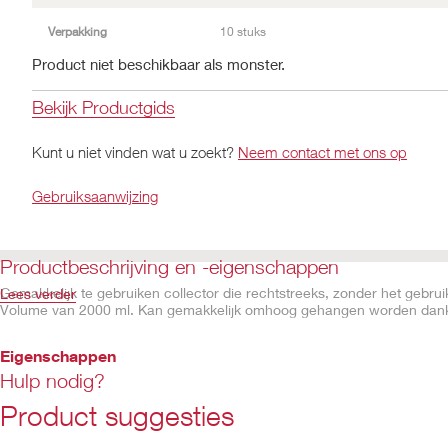
Verpakking
10 stuks
Product niet beschikbaar als monster.
Bekijk Productgids
Kunt u niet vinden wat u zoekt?
Neem contact met ons op
Gebruiksaanwijzing
Productbeschrijving en -eigenschappen
Gemakkelijk te gebruiken collector die rechtstreeks, zonder het gebru
Lees verder
Volume van 2000 ml. Kan gemakkelijk omhoog gehangen worden dankz
Eigenschappen
Hulp nodig?
De slang van 152,4 cm geeft meer vrijheid met betrekking tot het p
Gegolfde slang met een binnendiameter van 15mm, met een mini
Product suggesties
Inhoud ± 2 liter