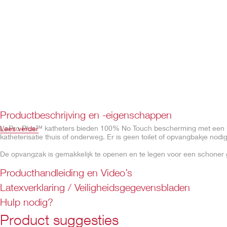
Productbeschrijving en -eigenschappen
VaPro Plus™ katheters bieden 100% No Touch bescherming met een b
Lees verder
katheterisatie thuis of onderweg. Er is geen toilet of opvangbakje nodig
De opvangzak is gemakkelijk te openen en te legen voor een schoner 
Producthandleiding en Video’s
Latexverklaring / Veiligheidsgegevensbladen
Voorzien van
HydraBalance™ Coating Technolgie
. Ver
Hulp nodig?
hydrofiele coating en hydratatievloeistof creëert een soe
zorgt het ook voor soepel en moeiteloos inbrengen en ve
Product suggesties