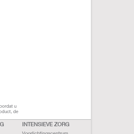
5 mm van
ekiemen op
voordat u
oduct, de
RG
INTENSIEVE ZORG
Voorlichtingscentrum