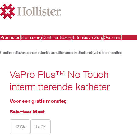
Producten
Stomazorg
Continentiezorg
Intensieve Zorg
Over ons
Continentiezorg producten
Intermitterende katheters
Hydrofiele coating
VaPro Plus™ No Touch
intermitterende katheter
Voor een gratis monster,
Selecteer Maat
12 Ch
14 Ch