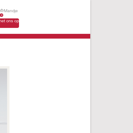
Mandje
0
et ons op