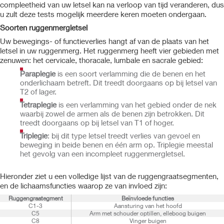
compleetheid van uw letsel kan na verloop van tijd veranderen, dus
u zult deze tests mogelijk meerdere keren moeten ondergaan.
Soorten ruggenmergletsel
Uw bewegings- of functieverlies hangt af van de plaats van het
letsel in uw ruggenmerg. Het ruggenmerg heeft vier gebieden met
zenuwen: het cervicale, thoracale, lumbale en sacrale gebied:
Paraplegie
is een soort verlamming die de benen en het
onderlichaam betreft. Dit treedt doorgaans op bij letsel van
T2 of lager.
Tetraplegie
is een verlamming van het gebied onder de nek
waarbij zowel de armen als de benen zijn betrokken. Dit
treedt doorgaans op bij letsel van T1 of hoger.
Triplegie
: bij dit type letsel treedt verlies van gevoel en
beweging in beide benen en één arm op. Triplegie meestal
het gevolg van een incompleet ruggenmergletsel.
Hieronder ziet u een volledige lijst van de ruggengraatsegmenten,
en de lichaamsfuncties waarop ze van invloed zijn:
Ruggengraategment
Beïnvloede functies
C1-3
Aansturing van het hoofd
C5
Arm met schouder optillen, elleboog buigen
C8
Vinger buigen