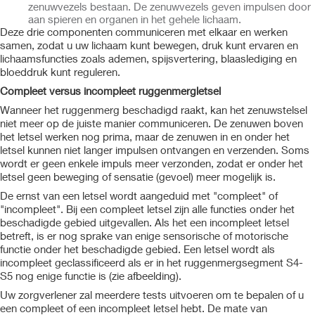
zenuwvezels bestaan. De zenuwvezels geven impulsen door
aan spieren en organen in het gehele lichaam.
Deze drie componenten communiceren met elkaar en werken
samen, zodat u uw lichaam kunt bewegen, druk kunt ervaren en
lichaamsfuncties zoals ademen, spijsvertering, blaaslediging en
bloeddruk kunt reguleren.
Compleet versus incompleet ruggenmergletsel
Wanneer het ruggenmerg beschadigd raakt, kan het zenuwstelsel
niet meer op de juiste manier communiceren. De zenuwen boven
het letsel werken nog prima, maar de zenuwen in en onder het
letsel kunnen niet langer impulsen ontvangen en verzenden. Soms
wordt er geen enkele impuls meer verzonden, zodat er onder het
letsel geen beweging of sensatie (gevoel) meer mogelijk is.
De ernst van een letsel wordt aangeduid met "compleet" of
"incompleet". Bij een compleet letsel zijn alle functies onder het
beschadigde gebied uitgevallen. Als het een incompleet letsel
betreft, is er nog sprake van enige sensorische of motorische
functie onder het beschadigde gebied. Een letsel wordt als
incompleet geclassificeerd als er in het ruggenmergsegment S4-
S5 nog enige functie is (zie afbeelding).
Uw zorgverlener zal meerdere tests uitvoeren om te bepalen of u
een compleet of een incompleet letsel hebt. De mate van