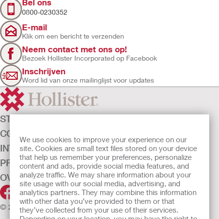
Bel ons
0800-0230352
E-mail
Klik om een bericht te verzenden
Neem contact met ons op!
Bezoek Hollister Incorporated op Facebook
Inschrijven
Word lid van onze mailinglijst voor updates
STOMAZORG
CONTINENTIEZORG
We use cookies to improve your experience on our
INTENSIEVE ZORG
site. Cookies are small text files stored on your device
that help us remember your preferences, personalize
PRODUCTEN
content and ads, provide social media features, and
analyze traffic. We may share information about your
OVER ONS
site usage with our social media, advertising, and
analytics partners. They may combine this information
with other data you’ve provided to them or that
© 2026 Hollister Incorporated
they’ve collected from your use of their services.
Depending on your location, you may have the right to