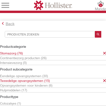
0
Mandj
Back
Hulpmiddelen voor zoekopdrachten
Uw selecties:
Productcategorie
Stomazorg
Stomazorg (76)
Tweedelige opvangsystemen
Continentiezorg producten (26)
Huidplakken
Intensievezorg (8)
Convex huidplakken
Product subcategorie
CeraPlus
Eendelige opvangsystemen (38)
Uw selectie komt overeen met
3
resultaten
Tweedelige opvangsystemen (15)
Sorteren op:
Opvangsystemen voor kinderen (6)
Hulpmiddelen (17)
Producttype
Colozakjes (1)