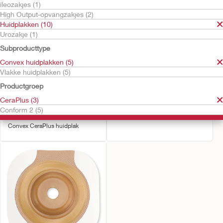
ileozakjes (1)
High Output-opvangzakjes (2)
Huidplakken (10)
Urozakje (1)
Subproducttype
Convex huidplakken (5)
Vlakke huidplakken (5)
Productgroep
Probeer kosteloos
Probeer kosteloos
CeraPlus (3)
Conform 2™ Soft
Conform 2™ huidplak
Conform 2 (5)
Convex
CeraPlus, Convex huidplak
Convex CeraPlus huidplak