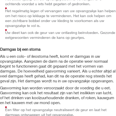
ochtends voordat u iets hebt gegeten of gedronken.
Het regelmatig legen of vervangen van uw opvangzakje kan helpen
om het risico op lekkage te verminderen. Het kan ook helpen om
een zichtbare bobbel onder uw kleding te voorkomen als uw
opvangzakje te vol is.
Uw dieet kan ook de geur van uw ontlasting beïnvloeden. Gezonde
eetgewoonten verminderen de kans op geurtjes.
Darmgas bij een stoma
Als u een colo- of ileostoma heeft, komt er darmgas in uw
opvangzakje. Aangezien de darm na de operatie weer normaal
begint te functioneren gaat dit gepaard met het vormen van
darmgas. De hoeveelheid gasvorming varieert. Als u echter altijd al
veel darmgas heeft gehad, kan dit na de operatie nog steeds het
geval zijn. Het darmgas wordt nu in uw opvangzakje opgevangen.
Gasvorming kan worden veroorzaakt door de voeding die u eet.
Gasvorming kan ook het resultaat zijn van het inslikken van lucht,
of het drinken van koolzuurhoudende dranken, of roken, kauwgum
en het kauwen met uw mond open.
Een filter op het opvangzakje neutraliseert de geur en laat het
darmgas ontsnappen uit het opvangzakje.