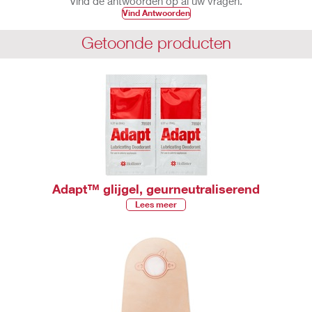
Vind de antwoorden op al uw vragen.
Vind Antwoorden
Getoonde producten
Adapt™ glijgel, geurneutraliserend
Lees meer