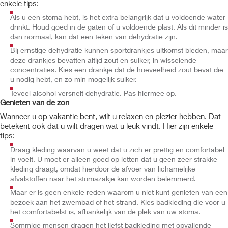
enkele tips:
Als u een stoma hebt, is het extra belangrijk dat u voldoende water
drinkt. Houd goed in de gaten of u voldoende plast. Als dit minder is
dan normaal, kan dat een teken van dehydratie zijn.
Bij ernstige dehydratie kunnen sportdrankjes uitkomst bieden, maar
deze drankjes bevatten altijd zout en suiker, in wisselende
concentraties. Kies een drankje dat de hoeveelheid zout bevat die
u nodig hebt, en zo min mogelijk suiker.
Teveel alcohol versnelt dehydratie. Pas hiermee op.
Genieten van de zon
Wanneer u op vakantie bent, wilt u relaxen en plezier hebben. Dat
betekent ook dat u wilt dragen wat u leuk vindt. Hier zijn enkele
tips:
Draag kleding waarvan u weet dat u zich er prettig en comfortabel
in voelt. U moet er alleen goed op letten dat u geen zeer strakke
kleding draagt, omdat hierdoor de afvoer van lichamelijke
afvalstoffen naar het stomazakje kan worden belemmerd.
Maar er is geen enkele reden waarom u niet kunt genieten van een
bezoek aan het zwembad of het strand. Kies badkleding die voor u
het comfortabelst is, afhankelijk van de plek van uw stoma.
Sommige mensen dragen het liefst badkleding met opvallende