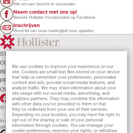
Klik om een bericht te verzenden
Neem contact met ons op!
Bezoek Hollister Incorporated op Facebook
Inschrijven
Word lid van onze mailinglijst voor updates
STOMAZORG
CONTINENTIEZORG
We use cookies to improve your experience on our
INTENSIEVE ZORG
site. Cookies are small text files stored on your device
that help us remember your preferences, personalize
PRODUCTEN
content and ads, provide social media features, and
analyze traffic. We may share information about your
OVER ONS
site usage with our social media, advertising, and
analytics partners. They may combine this information
with other data you’ve provided to them or that
© 2026 Hollister Incorporated
they’ve collected from your use of their services.
Depending on your location, you may have the right to
opt out of the sharing or sale of your personal
In de EU verkochte medische hulpmiddelen dienen
information through cookies. You can manage your
gemarkeerd te zijn met een van de volgende symbolen
cookie preferences, exercise your rights, or withdraw