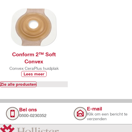
Conform 2™ Soft
Convex
Convex CeraPlus huidplak
Lees meer
Zie alle producten
E-mail
Bel ons
Klik om een bericht te
0800-0230352
verzenden