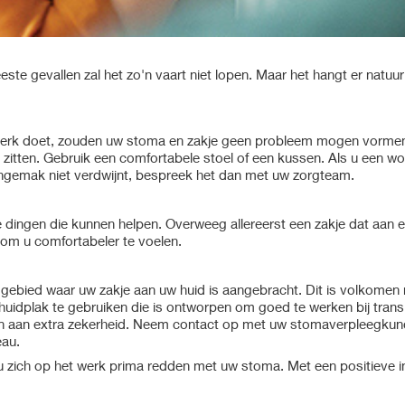
e gevallen zal het zo'n vaart niet lopen. Maar het hangt er natuurl
f werk doet, zouden uw stoma en zakje geen probleem mogen vormen
 zitten. Gebruik een comfortabele stoel of een kussen. Als u een wo
ongemak niet verdwijnt, bespreek het dan met uw zorgteam.
ee dingen die kunnen helpen. Overweeg allereerst een zakje dat aan 
 om u comfortabeler te voelen.
et gebied waar uw zakje aan uw huid is aangebracht. Dit is volkomen 
idplak te gebruiken die is ontworpen om goed te werken bij transp
en aan extra zekerheid. Neem contact op met uw stomaverpleegkun
eau.
 zich op het werk prima redden met uw stoma. Met een positieve i