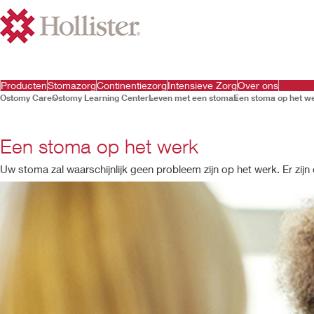
Producten
Stomazorg
Continentiezorg
Intensieve Zorg
Over ons
Ostomy Care
Ostomy Learning Center
Leven met een stoma
Een stoma op het w
Een stoma op het werk
Uw stoma zal waarschijnlijk geen probleem zijn op het werk. Er zij