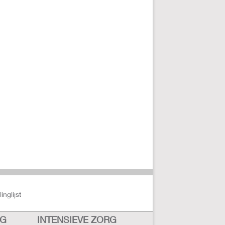
nglijst
RG
INTENSIEVE ZORG