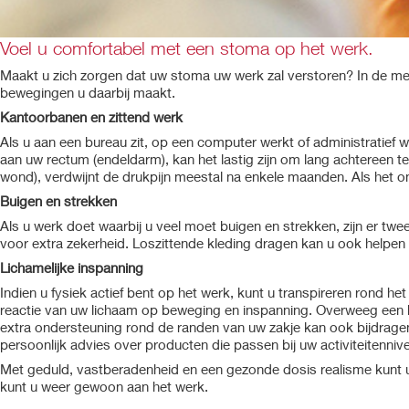
Voel u comfortabel met een stoma op het werk.
Maakt u zich zorgen dat uw stoma uw werk zal verstoren? In de meest
bewegingen u daarbij maakt.
Kantoorbanen en zittend werk
Als u aan een bureau zit, op een computer werkt of administratie
aan uw rectum (endeldarm), kan het lastig zijn om lang achtereen te
wond), verdwijnt de drukpijn meestal na enkele maanden. Als het 
Buigen en strekken
Als u werk doet waarbij u veel moet buigen en strekken, zijn er tw
voor extra zekerheid. Loszittende kleding dragen kan u ook helpen
Lichamelijke inspanning
Indien u fysiek actief bent op het werk, kunt u transpireren rond h
reactie van uw lichaam op beweging en inspanning. Overweeg een hu
extra ondersteuning rond de randen van uw zakje kan ook bijdrag
persoonlijk advies over producten die passen bij uw activiteitenniv
Met geduld, vastberadenheid en een gezonde dosis realisme kunt u
kunt u weer gewoon aan het werk.