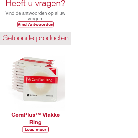
Heeft u vragen?
Vind de antwoorden op al uw
vragen.
Vind Antwoorden
Getoonde producten
CeraPlus™ Vlakke
Ring
Lees meer