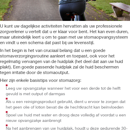
U kunt uw dagelijkse activiteiten hervatten als uw professionele
zorgverlener u vertelt dat u er klaar voor bent. Het kan even duren,
maar uiteindelijk leert u om te gaan met uw stomaopvangsysteem
en vindt u een schema dat past bij uw levensstijl.
In het begin is het van cruciaal belang dat u een goede
stomaverzorgingsroutine aanleert en toepast, ook voor het
regelmatig vervangen van de huidplak (het deel dat aan uw huid
plakt). Een goede passende huidplak zal de huid beschermen
tegen irritatie door de stomaoutput.
Hier zijn enkele basistips voor stomazorg:
Leeg uw opvangzakje wanneer het voor een derde tot de helft
gevuld is met output of darmgas
Als u een reinigingsproduct gebruikt, dient u ervoor te zorgen dat
het geen olie of lotion bevat die de hechtkracht kan beïnvloeden
Spoel uw huid met water en droog deze volledig af voordat u een
nieuw opvangzakje aanbrengt
Na het aanbrengen van uw huidplak, houdt u deze gedurende 30-