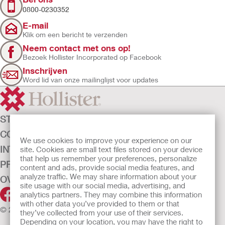
0800-0230352
E-mail
Klik om een bericht te verzenden
Neem contact met ons op!
Bezoek Hollister Incorporated op Facebook
Inschrijven
Word lid van onze mailinglijst voor updates
STOMAZORG
CONTINENTIEZORG
We use cookies to improve your experience on our
INTENSIEVE ZORG
site. Cookies are small text files stored on your device
that help us remember your preferences, personalize
PRODUCTEN
content and ads, provide social media features, and
analyze traffic. We may share information about your
OVER ONS
site usage with our social media, advertising, and
analytics partners. They may combine this information
with other data you’ve provided to them or that
© 2026 Hollister Incorporated
they’ve collected from your use of their services.
Depending on your location, you may have the right to