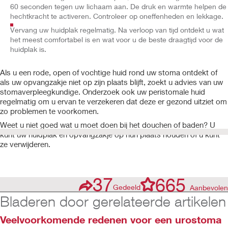
60 seconden tegen uw lichaam aan. De druk en warmte helpen de
hechtkracht te activeren. Controleer op oneffenheden en lekkage.
Vervang uw huidplak regelmatig. Na verloop van tijd ontdekt u wat
het meest comfortabel is en wat voor u de beste draagtijd voor de
huidplak is.
Als u een rode, open of vochtige huid rond uw stoma ontdekt of
als uw opvangzakje niet op zijn plaats blijft, zoekt u advies van uw
stomaverpleegkundige. Onderzoek ook uw peristomale huid
regelmatig om u ervan te verzekeren dat deze er gezond uitziet om
zo problemen te voorkomen.
Weet u niet goed wat u moet doen bij het douchen of baden? U
kunt uw huidplak en opvangzakje op hun plaats houden of u kunt
ze verwijderen.
37
665
Gedeeld
Aanbevolen
Bladeren door gerelateerde artikelen
Veelvoorkomende redenen voor een urostoma