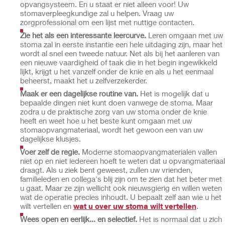
opvangsysteem. En u staat er niet alleen voor! Uw
stomaverpleegkundige zal u helpen. Vraag uw
zorgprofessional om een lijst met nuttige contacten.
Zie het als een interessante leercurve.
Leren omgaan met uw
stoma zal in eerste instantie een hele uitdaging zijn, maar het
wordt al snel een tweede natuur. Net als bij het aanleren van
een nieuwe vaardigheid of taak die in het begin ingewikkeld
lijkt, krijgt u het vanzelf onder de knie en als u het eenmaal
beheerst, maakt het u zelfverzekerder.
Maak er een dagelijkse routine van.
Het is mogelijk dat u
bepaalde dingen niet kunt doen vanwege de stoma. Maar
zodra u de praktische zorg van uw stoma onder de knie
heeft en weet hoe u het beste kunt omgaan met uw
stomaopvangmateriaal, wordt het gewoon een van uw
dagelijkse klusjes.
Voer zelf de regie.
Moderne stomaopvangmaterialen vallen
niet op en niet iedereen hoeft te weten dat u opvangmateriaal
draagt. Als u ziek bent geweest, zullen uw vrienden,
familieleden en collega's blij zijn om te zien dat het beter met
u gaat. Maar ze zijn wellicht ook nieuwsgierig en willen weten
wat de operatie precies inhoudt. U bepaalt zelf aan wie u het
wilt vertellen en
wat u over uw stoma wilt vertellen
.
Wees open en eerlijk... en selectief.
Het is normaal dat u zich