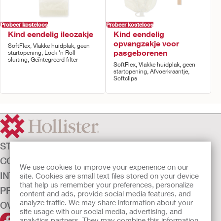
Probeer kosteloos
Probeer kosteloos
Kind eendelig ileozakje
Kind eendelig
opvangzakje voor
SoftFlex, Vlakke huidplak, geen
pasgeborenen
startopening, Lock 'n Roll
sluiting, Geïntegreerd filter
SoftFlex, Vlakke huidplak, geen
startopening, Afvoerkraantje,
Softclips
STOMAZORG
CONTINENTIEZORG
We use cookies to improve your experience on our
INTENSIEVE ZORG
site. Cookies are small text files stored on your device
that help us remember your preferences, personalize
PRODUCTEN
content and ads, provide social media features, and
analyze traffic. We may share information about your
OVER ONS
site usage with our social media, advertising, and
analytics partners. They may combine this information