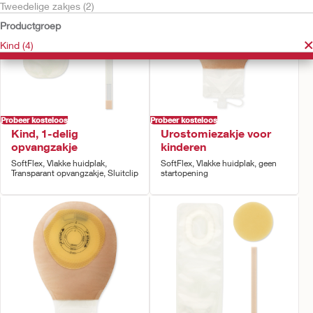
Tweedelige zakjes (2)
Productgroep
Kind (4)
Probeer kosteloos
Probeer kosteloos
Kind, 1-delig
Urostomiezakje voor
opvangzakje
kinderen
SoftFlex, Vlakke huidplak,
SoftFlex, Vlakke huidplak, geen
Transparant opvangzakje, Sluitclip
startopening