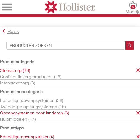
0
Mandj
Back
Hulpmiddelen voor zoekopdrachten
Uw selecties:
Productcategorie
Stomazorg
Stomazorg (76)
Opvangsystemen voor kinderen
Continentiezorg producten (26)
Eendelige opvangzakjes
Intensievezorg (8)
Kind
Product subcategorie
Uw selectie komt overeen met
4
resultaten
Eendelige opvangsystemen (38)
Sorteren op:
Tweedelige opvangsystemen (15)
Opvangsystemen voor kinderen (6)
Hulpmiddelen (17)
Producttype
Eendelige opvangzakjes (4)