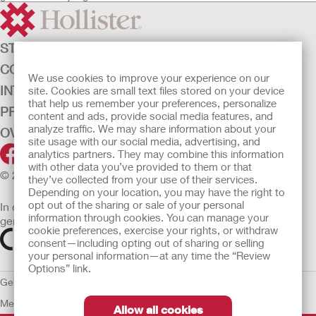
Beschikbaar in uitknipbare versies
De doos bevat één adapter
Zelfvertrouwen door zachte non-woven achterkant
STOMAZORG
CONTINENTIEZORG
We use cookies to improve your experience on our
INTENSIEVE ZORG
site. Cookies are small text files stored on your device
that help us remember your preferences, personalize
PRODUCTEN
content and ads, provide social media features, and
analyze traffic. We may share information about your
OVER ONS
site usage with our social media, advertising, and
analytics partners. They may combine this information
with other data you’ve provided to them or that
© 2026 Hollister Incorporated
they’ve collected from your use of their services.
Depending on your location, you may have the right to
opt out of the sharing or sale of your personal
In de EU verkochte medische hulpmiddelen dienen
information through cookies. You can manage your
gemarkeerd te zijn met een van de volgende symbolen
cookie preferences, exercise your rights, or withdraw
consent—including opting out of sharing or selling
your personal information—at any time the “Review
Options” link.
Gebruiksvoorwaarden
Privacybeleid
Gebruik van cookies
EU
Mededeling aan Klokkenluiders
Allow all cookies