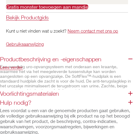
Gratis monster toevoegen aan mandje
Bekijk Productgids
Kunt u niet vinden wat u zoekt?
Neem contact met ons op
Gebruiksaanwijzing
Productbeschrijving en -eigenschappen
Een eendelig uro-opvangsysteem met onderaan een kraantje,
Lees verder
waarmee het via het meegeleverde tussenstukje kan worden
aangesloten op een opvangzakje. De SoftFlex™-huidplak is een
standaard huidplak die zacht is voor de huid. De anti-terugslagklep in
het urozakje minimaliseert de terugstroom van urine. Zachte, beige
non-woven achterkant aan de lichaamzijde.
Voorlichtingsmaterialen
Eigenschappen
Hulp nodig?
Uro-opvangzakje met kraantje
Lees voordat u een van de genoemde producten gaat gebruiken,
Het kraantje is voorzien van een kapje
de volledige gebruiksaanwijzing bij elk product na op het beoogd
SoftFlex™ vlakke huidplak
gebruik van het product, de beschrijving, contra-indicaties,
Huidplak zonder startopening
waarschuwingen, voorzorgsmaatregelen, bijwerkingen en
gebruiksaanwijzing.
Transparante lucht ondoorlaatbare zakjesfolie