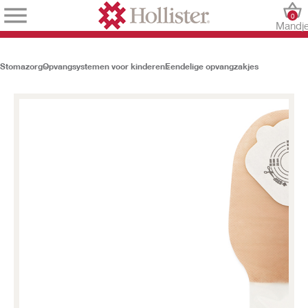
0
Mandj
Stomazorg
Opvangsystemen voor kinderen
Eendelige opvangzakjes