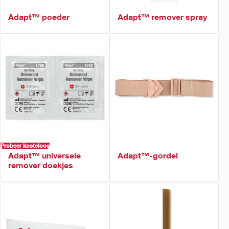
Adapt™ poeder
Adapt™ remover spray
Probeer kosteloos
Adapt™ universele
Adapt™-gordel
remover doekjes