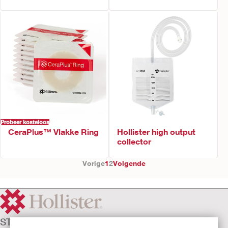
Probeer kosteloos
CeraPlus™ Vlakke Ring
Hollister high output
collector
Vorige
1
2
Volgende
STOMAZORG