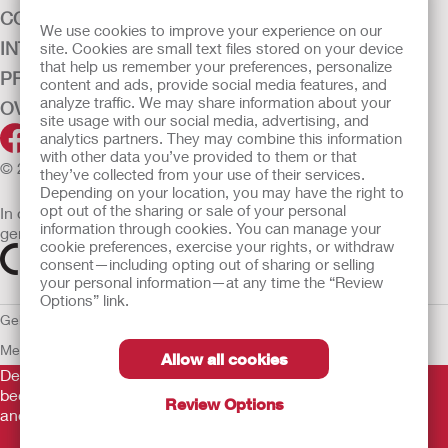
CONTINENTIEZORG
We use cookies to improve your experience on our
INTENSIEVE ZORG
site. Cookies are small text files stored on your device
that help us remember your preferences, personalize
PRODUCTEN
content and ads, provide social media features, and
analyze traffic. We may share information about your
OVER ONS
site usage with our social media, advertising, and
analytics partners. They may combine this information
with other data you’ve provided to them or that
© 2026 Hollister Incorporated
they’ve collected from your use of their services.
Depending on your location, you may have the right to
opt out of the sharing or sale of your personal
In de EU verkochte medische hulpmiddelen dienen
information through cookies. You can manage your
gemarkeerd te zijn met een van de volgende symbolen
cookie preferences, exercise your rights, or withdraw
consent—including opting out of sharing or selling
your personal information—at any time the “Review
Options” link.
Gebruiksvoorwaarden
Privacybeleid
Gebruik van cookies
EU
Mededeling aan Klokkenluiders
Allow all cookies
De verstrekte informatie is geen medisch advies en is niet
bedoeld als vervanging voor het advies van uw eigen arts of
Review Options
andere zorgverlener.