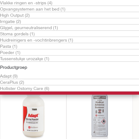
Vlakke ringen en ‑strips (4)
Opvangsystemen aan het bed (1)
High Output (2)
Irrigatie (2)
Glijgel, geurneutraliserend (1)
Stoma gordels (1)
Huidreinigers en ‑vochtinbrengers (1)
Probeer kosteloos
Probeer kosteloos
Pasta (1)
Adapt™ glijgel,
Adapt™
Poeder (1)
geurneutraliserend
huidbeschermingsfilm
Tussenstukje urozakje (1)
ter bescherming van de
huid
Productgroep
Adapt (9)
CeraPlus (2)
Hollister Ostomy Care (6)