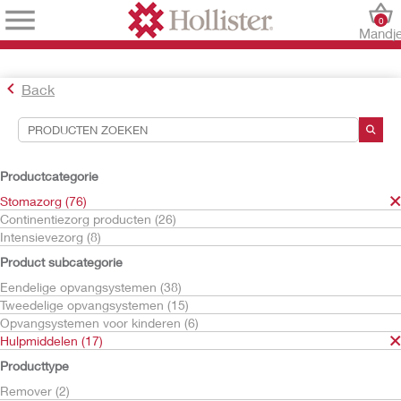
0
Mandj
Back
Hulpmiddelen voor zoekopdrachten
Uw selecties:
Productcategorie
Stomazorg
Stomazorg (76)
Hulpmiddelen
Continentiezorg producten (26)
Intensievezorg (8)
Uw selectie komt overeen met
17
resultaten
Product subcategorie
Sorteren op:
Eendelige opvangsystemen (38)
Tweedelige opvangsystemen (15)
Opvangsystemen voor kinderen (6)
Hulpmiddelen (17)
Producttype
Remover (2)