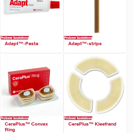
Probeer kosteloos
Probeer kosteloos
Adapt™-Pasta
Adapt™-strips
Probeer kosteloos
Probeer kosteloos
CeraPlus™ Kleefrand
CeraPlus™ Convex
Ring