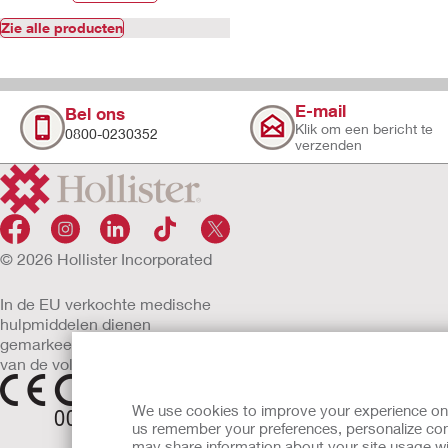
Zie alle producten
E-mail
Bel ons
Klik om een bericht te
0800-0230352
verzenden
© 2026 Hollister Incorporated
In de EU verkochte medische
hulpmiddelen dienen
gemarkeerd te zijn met een
van de volgende symbolen
We use cookies to improve your experience on ou
us remember your preferences, personalize cont
may share information about your site usage wi