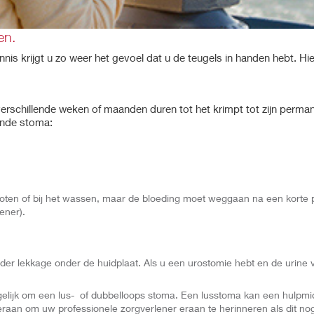
en.
nis krijgt u zo weer het gevoel dat u de teugels in handen hebt. Hier
 verschillende weken of maanden duren tot het krimpt tot zijn perma
onde stoma:
ten of bij het wassen, maar de bloeding moet weggaan na een korte p
ener).
er lekkage onder de huidplaat. Als u een urostomie hebt en de urine 
elijk om een lus- of dubbelloops stoma. Een lusstoma kan een hulpmi
an om uw professionele zorgverlener eraan te herinneren als dit nog 