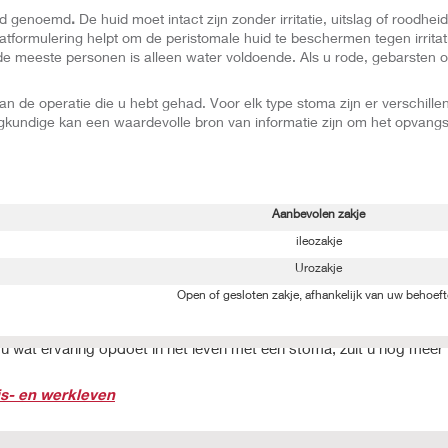
uid genoemd
.
De huid moet intact zijn zonder irritatie, uitslag of roodhe
aatformulering helpt om de peristomale huid te beschermen tegen irrit
 de meeste personen is alleen water voldoende. Als u rode, gebarsten 
 van de operatie die u hebt gehad.
Voor elk type stoma zijn er verschill
kundige kan een waardevolle bron van informatie zijn om het opvangs
Aanbevolen zakje
ileozakje
Urozakje
Open of gesloten zakje, afhankelijk van uw behoef
 wat ervaring opdoet in het leven met een stoma, zult u nog meer 
s- en werkleven