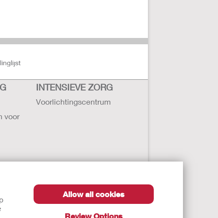
nglijst
RG
INTENSIEVE ZORG
Voorlichtingscentrum
n voor
Allow all cookies
lp
ollister
e
Review Options