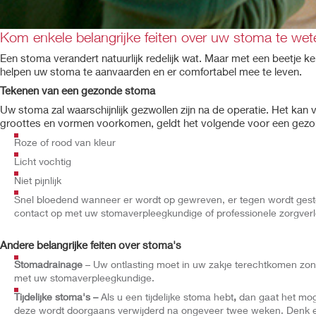
Kom enkele belangrijke feiten over uw stoma te wet
Een stoma verandert natuurlijk redelijk wat. Maar met een beetje ken
helpen uw stoma te aanvaarden en er comfortabel mee te leven.
Tekenen van een gezonde stoma
Uw stoma zal waarschijnlijk gezwollen zijn na de operatie. Het kan
groottes en vormen voorkomen, geldt het volgende voor een gez
Roze of rood van kleur
Licht vochtig
Niet pijnlijk
Snel bloedend wanneer er wordt op gewreven, er tegen wordt gesto
contact op met uw stomaverpleegkundige of professionele zorgverl
Andere belangrijke feiten over stoma's
Stomadrainage
– Uw ontlasting moet in uw zakje terechtkomen zond
met uw stomaverpleegkundige.
Tijdelijke stoma's –
Als u een tijdelijke stoma hebt
,
dan gaat het mog
deze wordt doorgaans verwijderd na ongeveer twee weken. Denk era