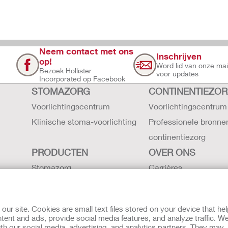
Neem contact met ons
Inschrijven
op!
Word lid van onze maili
Bezoek Hollister
voor updates
Incorporated op Facebook
STOMAZORG
CONTINENTIEZO
Voorlichtingscentrum
Voorlichtingscentrum
Klinische stoma-voorlichting
Professionele bronne
continentiezorg
PRODUCTEN
OVER ONS
Stomazorg
Carrières
Continentiezorg
Contact
Intensieve zorg
Hollister locaties
r site. Cookies are small text files stored on your device that he
Gebruiksaanwijzing
De geschiedenis van H
ent and ads, provide social media features, and analyze traffic. W
th our social media, advertising, and analytics partners. They may