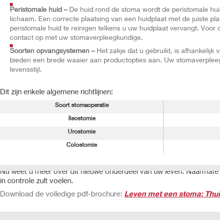
Peristomale huid –
De huid rond de stoma wordt de peristomale h
lichaam. Een correcte plaatsing van een huidplaat met de juiste pl
peristomale huid te reinigen telkens u uw huidplaat vervangt. Voor
contact op met uw stomaverpleegkundige.
Soorten opvangsystemen –
Het zakje dat u gebruikt, is afhankelijk
bieden een brede waaier aan productopties aan. Uw stomaverpleeg
levensstijl.
Dit zijn enkele algemene richtlijnen:
Soort stomaoperatie
Ileostomie
Urostomie
Colostomie
Nu weet u meer over dit nieuwe onderdeel van uw leven. Naarmate u
in controle zult voelen.
Download de volledige pdf-brochure:
Leven met een stoma: Thui