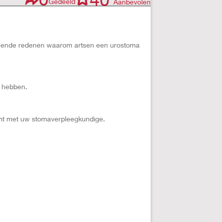
Gedeeld
Aanbevolen
omende redenen waarom artsen een urostoma
e hebben.
eemt met uw stomaverpleegkundige.