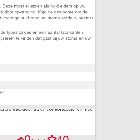
id. Deze moet eruitzien als huid elders op uw
atie door opvanging. Krijg de gewoonte om de
of vochtige huid rond uw stoma ontdekt, neemt u
ende types zakjes en een aantal fabrikanten
ysteem te vinden dat past bij uw stoma en uw
ten
leren, waardoor u zich comfortabeler en meer
0
40