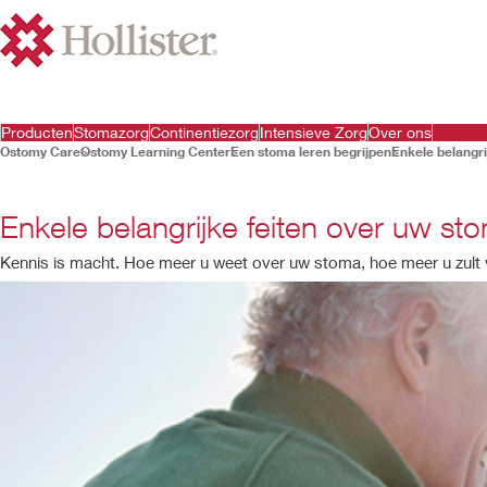
Producten
Stomazorg
Continentiezorg
Intensieve Zorg
Over ons
Ostomy Care
Ostomy Learning Center
Een stoma leren begrijpen
Enkele belangri
Enkele belangrijke feiten over uw st
Kennis is macht. Hoe meer u weet over uw stoma, hoe meer u zult v