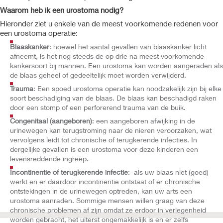
Waarom heb ik een urostoma nodig?
Hieronder ziet u enkele van de meest voorkomende redenen voor
een urostoma operatie:
Blaaskanker
: hoewel het aantal gevallen van blaaskanker licht
afneemt, is het nog steeds de op drie na meest voorkomende
kankersoort bij mannen. Een urostoma kan worden aangeraden als
de blaas geheel of gedeeltelijk moet worden verwijderd.
Trauma
: Een spoed urostoma operatie kan noodzakelijk zijn bij elke
soort beschadiging van de blaas. De blaas kan beschadigd raken
door een stomp of een perforerend trauma van de buik.
Congenitaal (aangeboren)
: een aangeboren afwijking in de
urinewegen kan terugstroming naar de nieren veroorzaken, wat
vervolgens leidt tot chronische of terugkerende infecties. In
dergelijke gevallen is een urostoma voor deze kinderen een
levensreddende ingreep.
Incontinentie of terugkerende infectie
: als uw blaas niet (goed)
werkt en er daardoor incontinentie ontstaat of er chronische
ontstekingen in de urinewegen optreden, kan uw arts een
urostoma aanraden. Sommige mensen willen graag van deze
chronische problemen af zijn omdat ze erdoor in verlegenheid
worden gebracht, het uiterst ongemakkelijk is en er zelfs