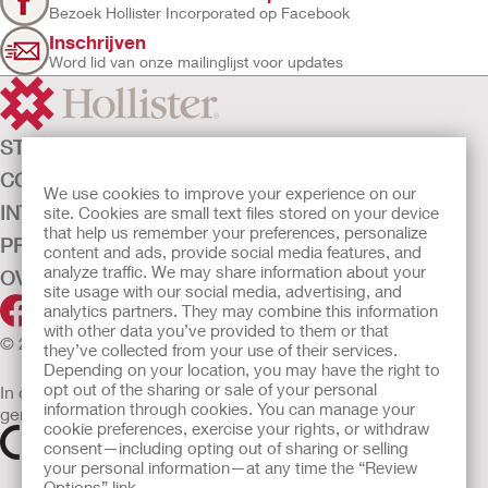
Bezoek Hollister Incorporated op Facebook
Inschrijven
Word lid van onze mailinglijst voor updates
STOMAZORG
CONTINENTIEZORG
We use cookies to improve your experience on our
INTENSIEVE ZORG
site. Cookies are small text files stored on your device
that help us remember your preferences, personalize
PRODUCTEN
content and ads, provide social media features, and
analyze traffic. We may share information about your
OVER ONS
site usage with our social media, advertising, and
analytics partners. They may combine this information
with other data you’ve provided to them or that
© 2026 Hollister Incorporated
they’ve collected from your use of their services.
Depending on your location, you may have the right to
opt out of the sharing or sale of your personal
In de EU verkochte medische hulpmiddelen dienen
information through cookies. You can manage your
gemarkeerd te zijn met een van de volgende symbolen
cookie preferences, exercise your rights, or withdraw
consent—including opting out of sharing or selling
your personal information—at any time the “Review
Options” link.