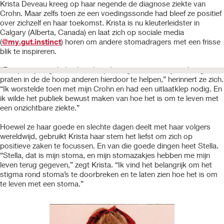
Krista Deveau kreeg op haar negende de diagnose ziekte van
Crohn. Maar zelfs toen ze een voedingssonde had bleef ze positief
over zichzelf en haar toekomst. Krista is nu kleuterleidster in
Calgary (Alberta, Canada) en laat zich op sociale media
(
@my.gut.instinct
) horen om andere stomadragers met een frisse
blik te inspireren.
“Een paar jaar geleden ben ik op Instagram over mijn ziekte gaan
praten in de de hoop anderen hierdoor te helpen,” herinnert ze zich.
“Ik worstelde toen met mijn Crohn en had een uitlaatklep nodig. En
ik wilde het publiek bewust maken van hoe het is om te leven met
een onzichtbare ziekte.”
Hoewel ze haar goede en slechte dagen deelt met haar volgers
wereldwijd, gebruikt Krista haar stem het liefst om zich op
positieve zaken te focussen. En van die goede dingen heet Stella.
“Stella, dat is mijn stoma, en mijn stomazakjes hebben me mijn
leven terug gegeven,” zegt Krista. “Ik vind het belangrijk om het
stigma rond stoma’s te doorbreken en te laten zien hoe het is om
te leven met een stoma.”