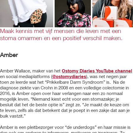
Maak kennis met vijf mensen die leven met een
stoma omarmen en een positief verschil maken.
Amber
Amber Wallace, maker van het
Ostomy Diaries YouTube channel
en social mediaplatforms (
@ostomydiaries
), was net negen jaar
toen ze leerde wat het “Prikkelbare Darm Syndroom” is. Na de
diagnose ziekte van Crohn in 2008 en een volledige colectomie in
2016, is Amber open over haar verlangen naar een zo normaal
mogelijk leven. “Niemand kiest echt voor een stomazakje; je
besluit dat het de beste optie is” zegt ze. “Je maakt de keuze om
te leven, zelfs als dat betekent dat je poept in een zakje dat aan je
buik vastzit.”
Amber is een pleitbezorger voor “de underdogs” en haar missie is
dan ook om anderen te informeren, motiveren en inspireren. Ze