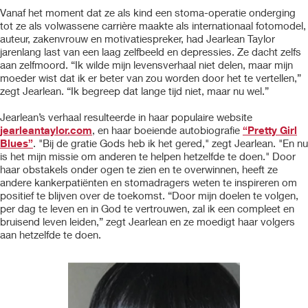
Vanaf het moment dat ze als kind een stoma-operatie onderging
tot ze als volwassene carrière maakte als internationaal fotomodel,
auteur, zakenvrouw en motivatiespreker, had Jearlean Taylor
jarenlang last van een laag zelfbeeld en depressies. Ze dacht zelfs
aan zelfmoord. “Ik wilde mijn levensverhaal niet delen, maar mijn
moeder wist dat ik er beter van zou worden door het te vertellen,”
zegt Jearlean. “Ik begreep dat lange tijd niet, maar nu wel.”
Jearlean’s verhaal resulteerde in haar populaire website
jearleantaylor.com
, en haar boeiende autobiografie
“Pretty Girl
Blues”
. "Bij de gratie Gods heb ik het gered," zegt Jearlean. "En nu
is het mijn missie om anderen te helpen hetzelfde te doen." Door
haar obstakels onder ogen te zien en te overwinnen, heeft ze
andere kankerpatiënten en stomadragers weten te inspireren om
positief te blijven over de toekomst. “Door mijn doelen te volgen,
per dag te leven en in God te vertrouwen, zal ik een compleet en
bruisend leven leiden,” zegt Jearlean en ze moedigt haar volgers
aan hetzelfde te doen.