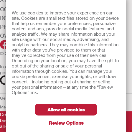
STOMAZORG
CONTINENTIEZORG
We use cookies to improve your experience on our
INTENSIEVE ZORG
site. Cookies are small text files stored on your device
that help us remember your preferences, personalize
PRODUCTEN
content and ads, provide social media features, and
analyze traffic. We may share information about your
OVER ONS
site usage with our social media, advertising, and
analytics partners. They may combine this information
with other data you’ve provided to them or that
© 2026 Hollister Incorporated
they’ve collected from your use of their services.
Depending on your location, you may have the right to
opt out of the sharing or sale of your personal
In de EU verkochte medische hulpmiddelen dienen
information through cookies. You can manage your
gemarkeerd te zijn met een van de volgende symbolen
cookie preferences, exercise your rights, or withdraw
consent—including opting out of sharing or selling
your personal information—at any time the “Review
Options” link.
Gebruiksvoorwaarden
Privacybeleid
Gebruik van cookies
EU
Mededeling aan Klokkenluiders
Allow all cookies
De verstrekte informatie is geen medisch advies en is niet
bedoeld als vervanging voor het advies van uw eigen arts of
Review Options
andere zorgverlener.