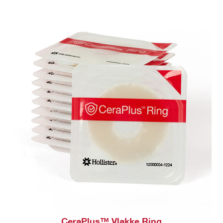
CeraPlus™ Vlakke Ring