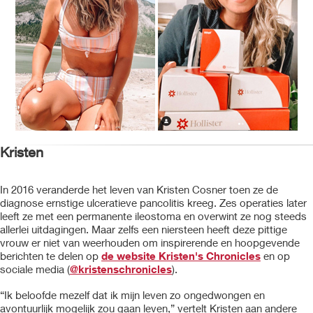
Kristen
In 2016 veranderde het leven van Kristen Cosner toen ze de
diagnose ernstige ulceratieve pancolitis kreeg. Zes operaties later
leeft ze met een permanente ileostoma en overwint ze nog steeds
allerlei uitdagingen. Maar zelfs een niersteen heeft deze pittige
vrouw er niet van weerhouden om inspirerende en hoopgevende
berichten te delen op
de website Kristen's Chronicles
en op
sociale media (
@kristenschronicles
).
“Ik beloofde mezelf dat ik mijn leven zo ongedwongen en
avontuurlijk mogelijk zou gaan leven,” vertelt Kristen aan andere