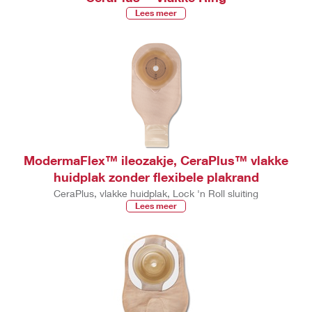
Lees meer
ModermaFlex™ ileozakje, CeraPlus™ vlakke
huidplak zonder flexibele plakrand
CeraPlus, vlakke huidplak, Lock 'n Roll sluiting
Lees meer