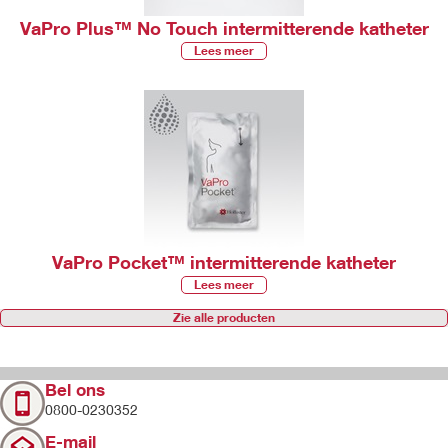
VaPro Plus™ No Touch intermitterende katheter
Lees meer
VaPro Pocket™ intermitterende katheter
Lees meer
Zie alle producten
Bel ons
0800-0230352
E-mail