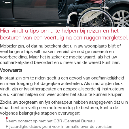
Hier vindt u tips om u te helpen bij reizen en het
besturen van een voertuig na een ruggenmergletsel.
Mobieler zijn, of dat nu betekent dat u in uw woonplaats blijft of
veel langere trips wilt maken, vereist de nodige research en
voorbereiding. Maar het is zeker de moeite waard, als het uw
onafhankelijkheid bevordert en u meer van de wereld kunt zien.
Voorwaarts
In staat zijn om te rijden geeft u een gevoel van onafhankelijkheid
en meer toegang tot dagelijkse activiteiten. Als u autorijden leuk
vindt, zijn er fysiotherapeuten en gespecialiseerde rij-instructeurs
die u kunnen helpen om weer achter het stuur te kunnen kruipen.
Zodra uw zorgteam en fysiotherapeut hebben aangegeven dat u in
staat bent om veilig een motorvoertuig te besturen, kunt u de
volgende belangrijke stappen overwegen:
Neem contact op met het CBR (Centraal Bureau
Rijvaardigheidsbewijzen) voor informatie over de vereisten