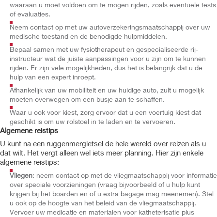
waaraan u moet voldoen om te mogen rijden, zoals eventuele tests
of evaluaties.
Neem contact op met uw autoverzekeringsmaatschappij over uw
medische toestand en de benodigde hulpmiddelen.
Bepaal samen met uw fysiotherapeut en gespecialiseerde rij-
instructeur wat de juiste aanpassingen voor u zijn om te kunnen
rijden. Er zijn vele mogelijkheden, dus het is belangrijk dat u de
hulp van een expert inroept.
Afhankelijk van uw mobiliteit en uw huidige auto, zult u mogelijk
moeten overwegen om een busje aan te schaffen.
Waar u ook voor kiest, zorg ervoor dat u een voertuig kiest dat
geschikt is om uw rolstoel in te laden en te vervoeren.
Algemene reistips
U kunt na een ruggenmergletsel de hele wereld over reizen als u
dat wilt. Het vergt alleen wel iets meer planning. Hier zijn enkele
algemene reistips:
Vliegen
: neem contact op met de vliegmaatschappij voor informatie
over speciale voorzieningen (vraag bijvoorbeeld of u hulp kunt
krijgen bij het boarden en of u extra bagage mag meenemen). Stel
u ook op de hoogte van het beleid van de vliegmaatschappij.
Vervoer uw medicatie en materialen voor katheterisatie plus