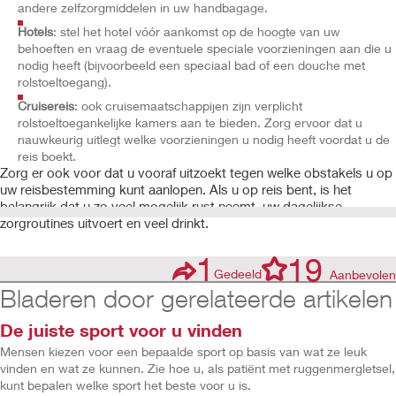
andere zelfzorgmiddelen in uw handbagage.
Hotels
: stel het hotel vóór aankomst op de hoogte van uw
behoeften en vraag de eventuele speciale voorzieningen aan die u
nodig heeft (bijvoorbeeld een speciaal bad of een douche met
rolstoeltoegang).
Cruisereis
: ook cruisemaatschappijen zijn verplicht
rolstoeltoegankelijke kamers aan te bieden. Zorg ervoor dat u
nauwkeurig uitlegt welke voorzieningen u nodig heeft voordat u de
reis boekt.
Zorg er ook voor dat u vooraf uitzoekt tegen welke obstakels u op
uw reisbestemming kunt aanlopen. Als u op reis bent, is het
belangrijk dat u zo veel mogelijk rust neemt, uw dagelijkse
zorgroutines uitvoert en veel drinkt.
1
19
Gedeeld
Aanbevolen
Bladeren door gerelateerde artikelen
De juiste sport voor u vinden
Mensen kiezen voor een bepaalde sport op basis van wat ze leuk
vinden en wat ze kunnen. Zie hoe u, als patiënt met ruggenmergletsel,
kunt bepalen welke sport het beste voor u is.