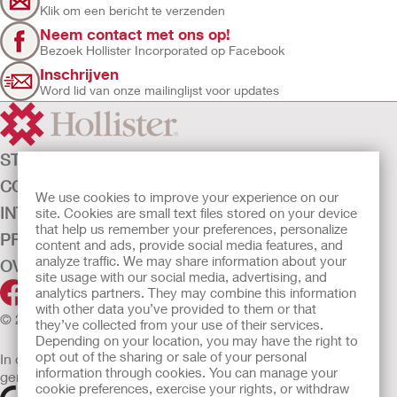
Klik om een bericht te verzenden
Neem contact met ons op!
Bezoek Hollister Incorporated op Facebook
Inschrijven
Word lid van onze mailinglijst voor updates
STOMAZORG
CONTINENTIEZORG
We use cookies to improve your experience on our
INTENSIEVE ZORG
site. Cookies are small text files stored on your device
that help us remember your preferences, personalize
PRODUCTEN
content and ads, provide social media features, and
analyze traffic. We may share information about your
OVER ONS
site usage with our social media, advertising, and
analytics partners. They may combine this information
with other data you’ve provided to them or that
© 2026 Hollister Incorporated
they’ve collected from your use of their services.
Depending on your location, you may have the right to
opt out of the sharing or sale of your personal
In de EU verkochte medische hulpmiddelen dienen
information through cookies. You can manage your
gemarkeerd te zijn met een van de volgende symbolen
cookie preferences, exercise your rights, or withdraw