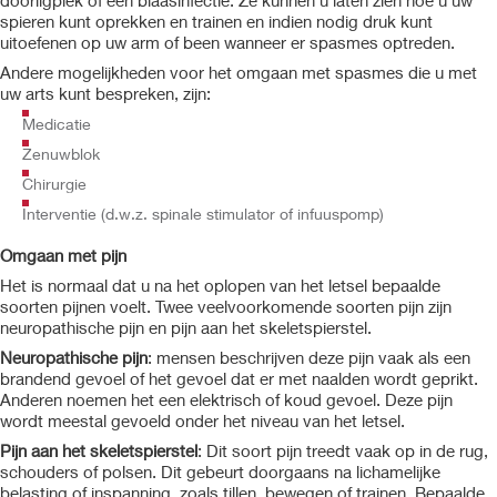
doorligplek of een blaasinfectie. Ze kunnen u laten zien hoe u uw
spieren kunt oprekken en trainen en indien nodig druk kunt
uitoefenen op uw arm of been wanneer er spasmes optreden.
Andere mogelijkheden voor het omgaan met spasmes die u met
uw arts kunt bespreken, zijn:
Medicatie
Zenuwblok
Chirurgie
Interventie (d.w.z. spinale stimulator of infuuspomp)
Omgaan met pijn
Het is normaal dat u na het oplopen van het letsel bepaalde
soorten pijnen voelt. Twee veelvoorkomende soorten pijn zijn
neuropathische pijn en pijn aan het skeletspierstel.
Neuropathische pijn
: mensen beschrijven deze pijn vaak als een
brandend gevoel of het gevoel dat er met naalden wordt geprikt.
Anderen noemen het een elektrisch of koud gevoel. Deze pijn
wordt meestal gevoeld onder het niveau van het letsel.
Pijn aan het skeletspierstel
: Dit soort pijn treedt vaak op in de rug,
schouders of polsen. Dit gebeurt doorgaans na lichamelijke
belasting of inspanning, zoals tillen, bewegen of trainen. Bepaalde