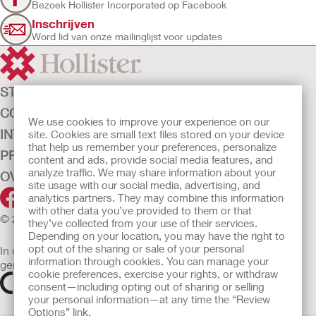
Bezoek Hollister Incorporated op Facebook
Inschrijven
Word lid van onze mailinglijst voor updates
STOMAZORG
CONTINENTIEZORG
We use cookies to improve your experience on our
INTENSIEVE ZORG
site. Cookies are small text files stored on your device
that help us remember your preferences, personalize
PRODUCTEN
content and ads, provide social media features, and
analyze traffic. We may share information about your
OVER ONS
site usage with our social media, advertising, and
analytics partners. They may combine this information
with other data you’ve provided to them or that
© 2026 Hollister Incorporated
they’ve collected from your use of their services.
Depending on your location, you may have the right to
opt out of the sharing or sale of your personal
In de EU verkochte medische hulpmiddelen dienen
information through cookies. You can manage your
gemarkeerd te zijn met een van de volgende symbolen
cookie preferences, exercise your rights, or withdraw
consent—including opting out of sharing or selling
your personal information—at any time the “Review
Options” link.