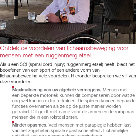
Ontdek de voordelen van lichaamsbeweging voor
mensen met een ruggenmergletsel.
Als u een SCI (spinal cord injury; ruggenmergletsel) heeft, biedt het
beoefenen van een sport of een andere vorm van
lichaamsbeweging vele voordelen. Hieronder bespreken we vijf van
deze voordelen.
Maximalisering van uw algehele vermogens.
Mensen met
een beperkte motoriek kunnen dit compenseren door wat ze
nog wel kunnen extra te trainen. De spieren kunnen bepaalde
functies overnemen als ze op de juiste manier worden
getraind. Dit geldt met name voor de armen en de romp van
mensen die in een rolstoel zitten.
Minder spasmes.
Veel mensen met paraplegie hebben last
van het zogeheten spinale spastische effect. Lichamelijke
activiteit kan de spasmen doen verminderen.