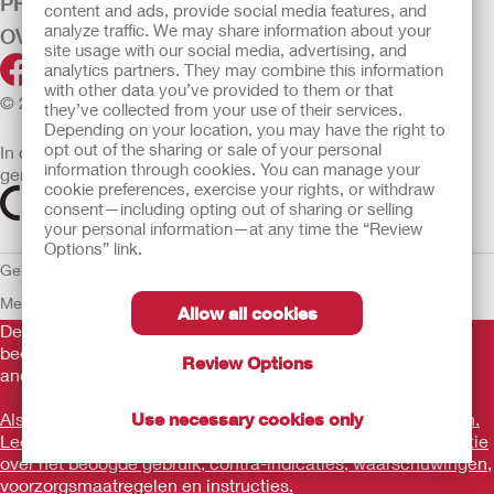
PRODUCTEN
content and ads, provide social media features, and
analyze traffic. We may share information about your
OVER ONS
site usage with our social media, advertising, and
analytics partners. They may combine this information
with other data you’ve provided to them or that
© 2026 Hollister Incorporated
they’ve collected from your use of their services.
Depending on your location, you may have the right to
opt out of the sharing or sale of your personal
In de EU verkochte medische hulpmiddelen dienen
information through cookies. You can manage your
gemarkeerd te zijn met een van de volgende symbolen
cookie preferences, exercise your rights, or withdraw
consent—including opting out of sharing or selling
your personal information—at any time the “Review
Options” link.
Gebruiksvoorwaarden
Privacybeleid
Gebruik van cookies
EU
Mededeling aan Klokkenluiders
Allow all cookies
De verstrekte informatie is geen medisch advies en is niet
bedoeld als vervanging voor het advies van uw eigen arts of
Review Options
andere zorgverlener.
Als u een medische noodsituatie ervaart, schakel een arts in.
Use necessary cookies only
Lees voor gebruik goed de gebruiksaanwijzing voor informatie
over het beoogde gebruik, contra-indicaties, waarschuwingen,
voorzorgsmaatregelen en instructies.