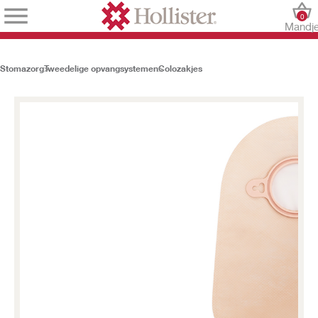
0
Mandj
Stomazorg
Tweedelige opvangsystemen
Colozakjes