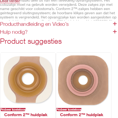
Dit product maakt deel uit van een tweedelig opvangsysteem. Het
Lees verder
colozakje moet na gebruik worden verwijderd. Deze zakjes zijn met
name geschikt voor colostoma’s. Conform 2™-zakjes hebben een
geïntegreerd sluitingssysteem; de hoorbare klikjes geven aan dat het
systeem is vergrendeld. Het opvangzakje kan worden aangesloten op
zowel vlakke als convex Conform 2™-huidplakken. Het AF300™-filter
Producthandleiding en Video’s
zorgt voor uitwisseling en geurneutralisatie van lucht. Zachte, beige
non-woven voor- en achterkant zorgen voor draagcomfort.
Hulp nodig?
Eigenschappen
Product suggesties
Geïntegreerd sluitingssysteem
De gordel ogen zorgen voor een eenvoudige bevestiging van de
gordel
Geïntegreerde AF300™-filter
Beige ring
Anatomisch gevormd opvangzakje
Geurbarrièrefilm
Zachte, beige non-woven voor- en achterkant
Probeer kosteloos
Probeer kosteloos
Conform 2™ huidplak
Conform 2™ huidplak