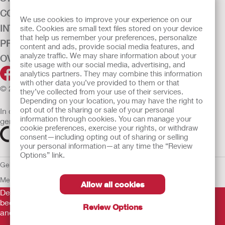
CONTINENTIEZORG
We use cookies to improve your experience on our
INTENSIEVE ZORG
site. Cookies are small text files stored on your device
that help us remember your preferences, personalize
PRODUCTEN
content and ads, provide social media features, and
analyze traffic. We may share information about your
OVER ONS
site usage with our social media, advertising, and
analytics partners. They may combine this information
with other data you’ve provided to them or that
© 2026 Hollister Incorporated
they’ve collected from your use of their services.
Depending on your location, you may have the right to
opt out of the sharing or sale of your personal
In de EU verkochte medische hulpmiddelen dienen
information through cookies. You can manage your
gemarkeerd te zijn met een van de volgende symbolen
cookie preferences, exercise your rights, or withdraw
consent—including opting out of sharing or selling
your personal information—at any time the “Review
Options” link.
Gebruiksvoorwaarden
Privacybeleid
Gebruik van cookies
EU
Mededeling aan Klokkenluiders
Allow all cookies
De verstrekte informatie is geen medisch advies en is niet
bedoeld als vervanging voor het advies van uw eigen arts of
Review Options
andere zorgverlener.