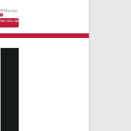
Mandje
0
et ons op