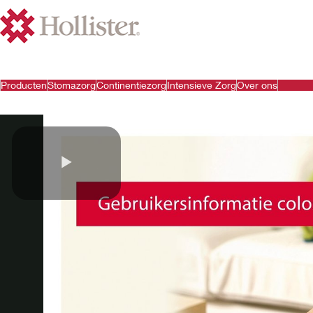
Producten
Stomazorg
Continentiezorg
Intensieve Zorg
Over ons