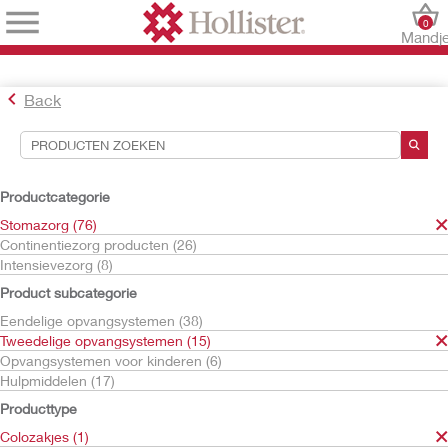
0
Mandj
Back
Hulpmiddelen voor zoekopdrachten
Uw selecties:
Productcategorie
Stomazorg
Stomazorg (76)
Tweedelige opvangsystemen
Continentiezorg producten (26)
Colozakjes
Intensievezorg (8)
Uw selectie komt overeen met
1
resultaten
Product subcategorie
Sorteren op:
Eendelige opvangsystemen (38)
Tweedelige opvangsystemen (15)
Opvangsystemen voor kinderen (6)
Hulpmiddelen (17)
Producttype
Colozakjes (1)