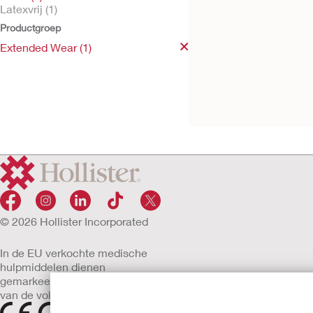
Latexvrij (1)
Productgroep
Extended Wear (1)
Probeer kosteloos
Externe katheter met
langere draagtijd,
voor mannen – latex
© 2026 Hollister Incorporated
In de EU verkochte medische
hulpmiddelen dienen
gemarkeerd te zijn met een
van de volgende symbolen