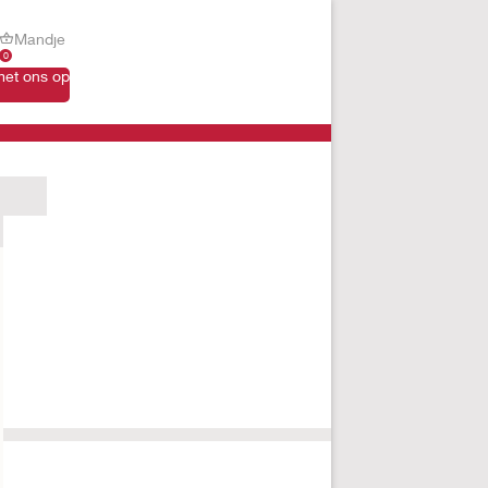
Mandje
0
et ons op