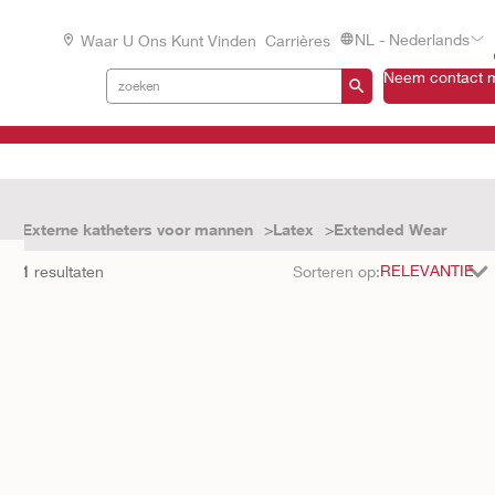
NL - Nederlands
Waar U Ons Kunt Vinden
Carrières
Neem contact m
n
Externe katheters voor mannen
Latex
Extended Wear
met
1
resultaten
Sorteren op: