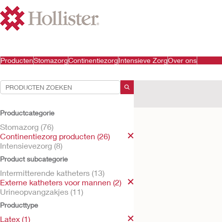
Producten
Stomazorg
Continentiezorg
Intensieve Zorg
Over ons
Uw selecties:
Continentiezorg producte
Productcategorie
Uw selectie komt overeen 
Stomazorg (76)
Continentiezorg producten (26)
Intensievezorg (8)
Product subcategorie
Intermitterende katheters (13)
Externe katheters voor mannen (2)
Urineopvangzakjes (11)
Producttype
Latex (1)