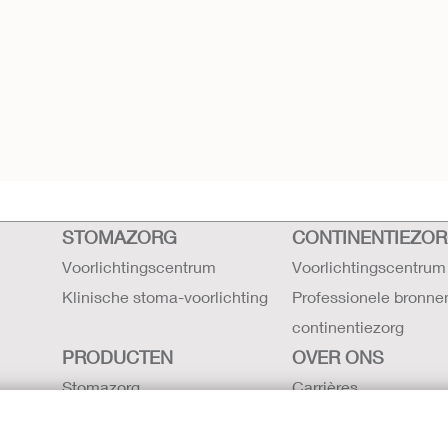
STOMAZORG
CONTINENTIEZO
Voorlichtingscentrum
Voorlichtingscentrum
Klinische stoma-voorlichting
Professionele bronne
continentiezorg
PRODUCTEN
OVER ONS
Stomazorg
Carrières
Continentiezorg
Contact
Intensieve zorg
Hollister locaties