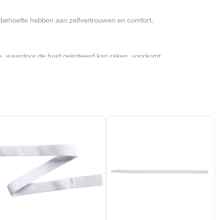
e behoefte hebben aan zelfvertrouwen en comfort.
e, waardoor de huid geïrriteerd kan raken, voorkomt
p de huid fixeert
de urine onbelemmerd kan worden afgevoerd
ende tussenstukje die zorgt voor een veilige verbinding