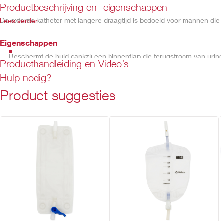
Productbeschrijving en -eigenschappen
De externe katheter met langere draagtijd is bedoeld voor mannen di
Lees verder
Eigenschappen
Beschermt de huid dankzij een binnenflap die terugstroom van urin
Producthandleiding en Video’s
Huidvriendelijk kleefmiddel dat de draagtijd maximaliseert en goed o
Hulp nodig?
Gemakkelijk aan te brengen, te dragen en te verwijderen
Met dubbele winding om knikken en draaien te voorkomen, zodat 
Product suggesties
Past in de meeste been- en nachtopvangzakjes, met een taps toelop
Bevat latex van natuurrubber