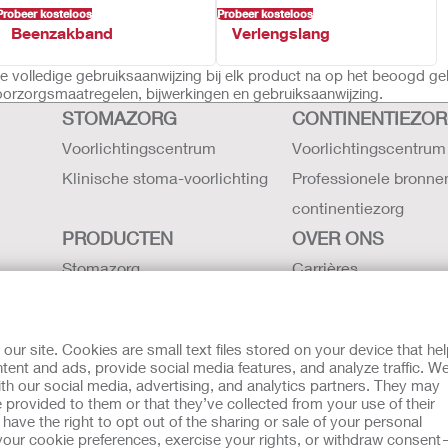
Probeer kosteloos
Probeer kosteloos
Beenzakband
Verlengslang
volledige gebruiksaanwijzing bij elk product na op het beoogd ge
voorzorgsmaatregelen, bijwerkingen en gebruiksaanwijzing.
STOMAZORG
CONTINENTIEZO
Voorlichtingscentrum
Voorlichtingscentrum
Klinische stoma-voorlichting
Professionele bronne
continentiezorg
PRODUCTEN
OVER ONS
Stomazorg
Carrières
Continentiezorg
Contact
Intensieve zorg
Hollister locaties
r site. Cookies are small text files stored on your device that he
Gebruiksaanwijzing
De geschiedenis van H
ent and ads, provide social media features, and analyze traffic. W
th our social media, advertising, and analytics partners. They may
Latex verklaring -
Nieuws en evenemen
 provided to them or that they’ve collected from your use of their
veiligheidsgegevens
ave the right to opt out of the sharing or sale of your personal
our cookie preferences, exercise your rights, or withdraw consen