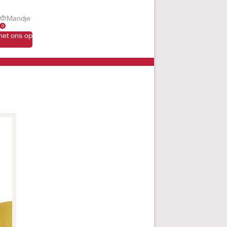
Mandje
0
et ons op