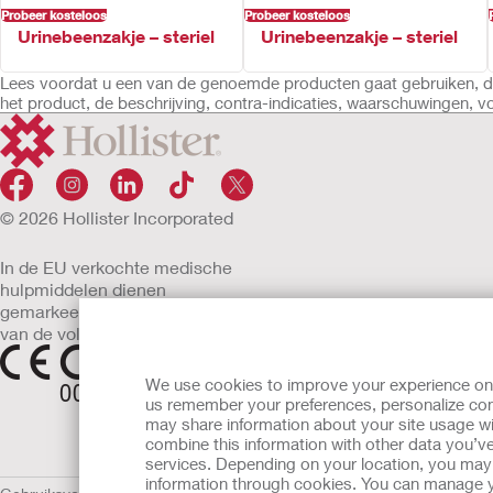
Probeer kosteloos
Probeer kosteloos
Urinebeenzakje – steriel
Urinebeenzakje – steriel
Lees voordat u een van de genoemde producten gaat gebruiken, de 
het product, de beschrijving, contra-indicaties, waarschuwingen, 
© 2026 Hollister Incorporated
In de EU verkochte medische
hulpmiddelen dienen
gemarkeerd te zijn met een
van de volgende symbolen
We use cookies to improve your experience on ou
us remember your preferences, personalize cont
may share information about your site usage wi
combine this information with other data you’ve
services. Depending on your location, you may h
information through cookies. You can manage y