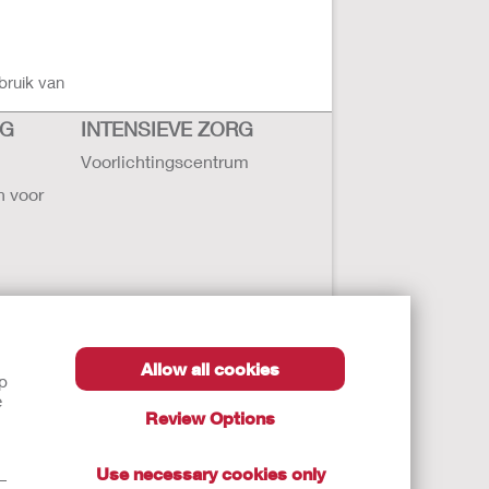
bruik van
RG
INTENSIEVE ZORG
Voorlichtingscentrum
n voor
Allow all cookies
lp
ollister
e
Review Options
ten
Use necessary cookies only
t—