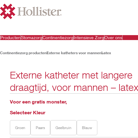
Producten
Stomazorg
Continentiezorg
Intensieve Zorg
Over ons
Continentiezorg producten
Externe katheters voor mannen
Latex
Externe katheter met langere
draagtijd, voor mannen – late
Voor een gratis monster,
Selecteer Kleur
Groen
Paars
Geelbruin
Blauw