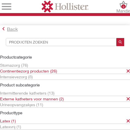
0
Mandj
Back
Hulpmiddelen voor zoekopdrachten
Uw selecties:
Productcategorie
Continentiezorg producten
Stomazorg (76)
Externe katheters voor mannen
Continentiezorg producten (26)
Latex
Intensievezorg (8)
Uw selectie komt overeen met
1
resultaten
Product subcategorie
Sorteren op:
Intermitterende katheters (13)
Externe katheters voor mannen (2)
Urineopvangzakjes (11)
Producttype
Latex (1)
Latexvrij (1)