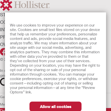
STOMAZORG
CONTINENTIEZORG
We use cookies to improve your experience on our
INTENSIEVE ZORG
site. Cookies are small text files stored on your device
that help us remember your preferences, personalize
PRODUCTEN
content and ads, provide social media features, and
analyze traffic. We may share information about your
OVER ONS
site usage with our social media, advertising, and
analytics partners. They may combine this information
with other data you’ve provided to them or that
© 2026 Hollister Incorporated
they’ve collected from your use of their services.
Depending on your location, you may have the right to
opt out of the sharing or sale of your personal
In de EU verkochte medische hulpmiddelen dienen
information through cookies. You can manage your
gemarkeerd te zijn met een van de volgende symbolen
cookie preferences, exercise your rights, or withdraw
consent—including opting out of sharing or selling
your personal information—at any time the “Review
Options” link.
Gebruiksvoorwaarden
Privacybeleid
Gebruik van cookies
EU
Mededeling aan Klokkenluiders
Allow all cookies
De verstrekte informatie is geen medisch advies en is niet