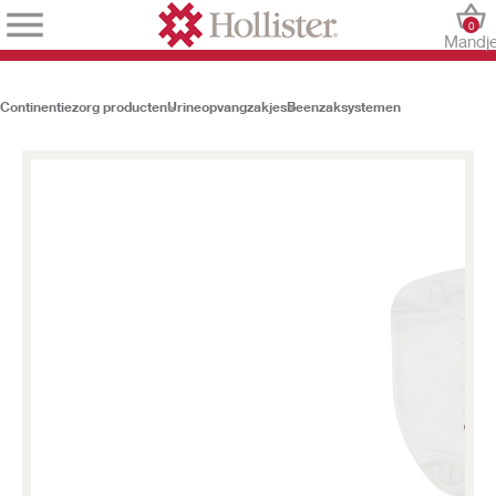
0
Mandj
Continentiezorg producten
Urineopvangzakjes
Beenzaksystemen