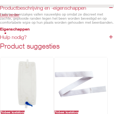
Productbeschrijving en -eigenschappen
Hollister-beenzakjes vallen nauwelijks op omdat ze discreet met
Lees verder
zachte, geplooide randen tegen het been worden bevestigd en op
comfortabele wijze op hun plaats worden gehouden met beenbanden.
Eigenschappen
Gemakkelijke afvoer dankzij eenvoudig te gebruiken afvoerventiel
Hulp nodig?
De platte knopen op de zakjes reduceren de kans op drukpunten
Product suggesties
tijdens het bevestigen van het zakje
De brede stoffen banden zijn comfortabel en voorkomen dat een
beenzakje verschuift.
Leverbaar in een discrete capaciteit van 800 ml
Niet gemaakt met latex van natuurrubber, bevat steriele
componenten
Probeer kosteloos
Probeer kosteloos