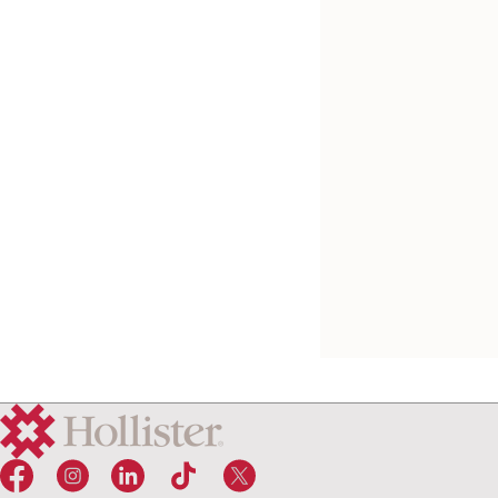
Probeer kosteloos
Conform 2™ ileoza
Lock 'n Roll sluiting, Geïn
filter