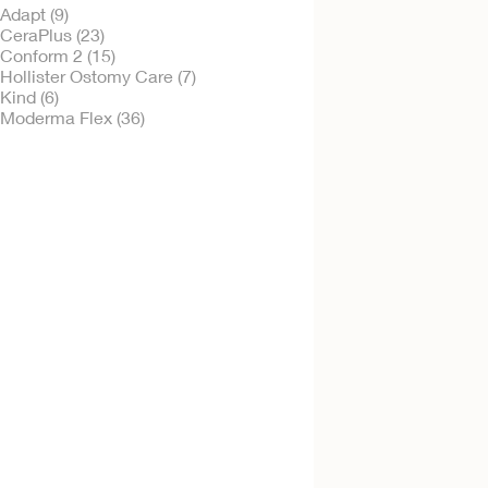
Adapt (9)
CeraPlus (23)
Conform 2 (15)
Hollister Ostomy Care (7)
Probeer kosteloos
Kind (6)
Moderma Flex™
Moderma Flex (36)
eendelig colozakje
SoftFlex, Vlakke huidplak,
Geïntegreerd filter
Probeer kosteloos
Moderma Flex™