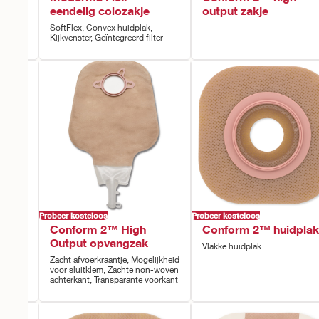
eendelig colozakje
output zakje
, Lock
SoftFlex, Convex huidplak,
d filter
Kijkvenster, Geïntegreerd filter
Probeer kosteloos
Probeer kosteloos
akje
Conform 2™ High
Conform 2™ huidplak
werp
Output opvangzak
Vlakke huidplak
Zacht afvoerkraantje, Mogelijkheid
lep,
voor sluitklem, Zachte non-woven
achterkant, Transparante voorkant