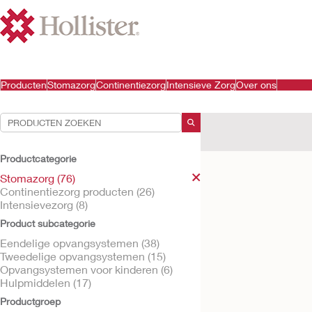
Producten
Stomazorg
Continentiezorg
Intensieve Zorg
Over ons
Uw selecties:
Stomazorg
Productcategorie
Uw selectie komt overe
Stomazorg (76)
Continentiezorg producten (26)
Intensievezorg (8)
Product subcategorie
Eendelige opvangsystemen (38)
Tweedelige opvangsystemen (15)
Opvangsystemen voor kinderen (6)
Hulpmiddelen (17)
Productgroep