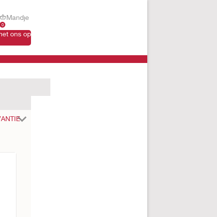
Mandje
0
et ons op