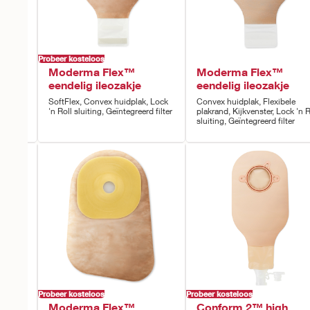
Probeer kosteloos
Moderma Flex™
Moderma Flex™
eendelig ileozakje
eendelig ileozakje
SoftFlex, Convex huidplak, Lock
Convex huidplak, Flexibele
'n Roll sluiting, Geïntegreerd filter
plakrand, Kijkvenster, Lock 'n R
sluiting, Geïntegreerd filter
Probeer kosteloos
Probeer kosteloos
Moderma Flex™
Conform 2™ high