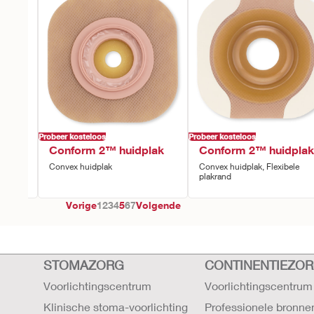
Probeer kosteloos
Probeer kosteloos
kje
Conform 2™ huidplak
Conform 2™ huidplak
tegreerd
Convex huidplak
Convex huidplak, Flexibele
plakrand
Vorige
1
2
3
4
5
6
7
Volgende
STOMAZORG
CONTINENTIEZO
Voorlichtingscentrum
Voorlichtingscentrum
Klinische stoma-voorlichting
Professionele bronne