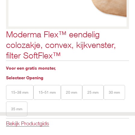
Moderma Flex™ eendelig
colozakje, convex, kijkvenster,
filter SoftFlex™
Voor een gratis monster,
Selecteer Opening
15–38 mm
15–51 mm
20 mm
25 mm
30 mm
35 mm
Bekijk Productgids