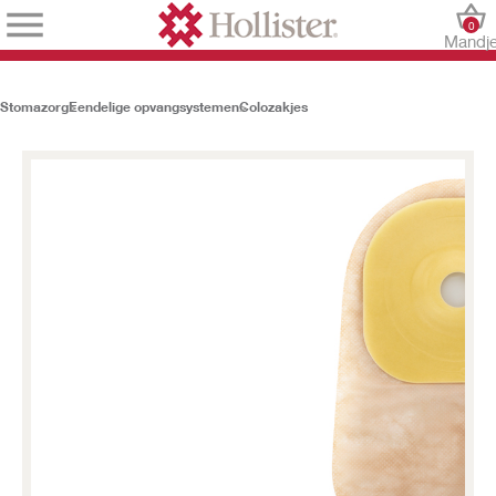
0
Mandj
Stomazorg
Eendelige opvangsystemen
Colozakjes