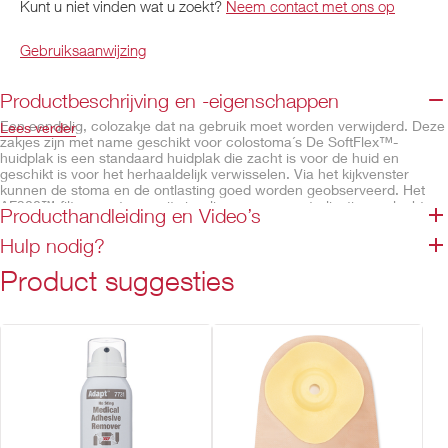
Kunt u niet vinden wat u zoekt?
Neem contact met ons op
Gebruiksaanwijzing
Productbeschrijving en -eigenschappen
Een eendelig, colozakje dat na gebruik moet worden verwijderd. Deze
Lees verder
zakjes zijn met name geschikt voor colostoma´s De SoftFlex™-
huidplak is een standaard huidplak die zacht is voor de huid en
geschikt is voor het herhaaldelijk verwisselen. Via het kijkvenster
kunnen de stoma en de ontlasting goed worden geobserveerd. Het
AF300™-filter zorgt voor uitwisseling en geurneutralisatie van lucht.
Producthandleiding en Video’s
Zachte, beige non-woven voor- en achterkant zorgen voor
draagcomfort.
Hulp nodig?
Eigenschappen
Product suggesties
SoftFlex™-huidplak, convex
Geïntegreerde AF300™-filter
Zachte, beige non-woven voor- en achterkant
Beschikbaar in uitknipbare versies of voorgestanst