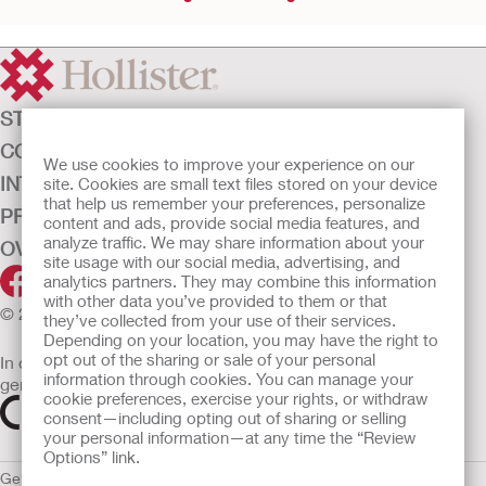
STOMAZORG
CONTINENTIEZORG
We use cookies to improve your experience on our
INTENSIEVE ZORG
site. Cookies are small text files stored on your device
that help us remember your preferences, personalize
PRODUCTEN
content and ads, provide social media features, and
analyze traffic. We may share information about your
OVER ONS
site usage with our social media, advertising, and
analytics partners. They may combine this information
with other data you’ve provided to them or that
© 2026 Hollister Incorporated
they’ve collected from your use of their services.
Depending on your location, you may have the right to
opt out of the sharing or sale of your personal
In de EU verkochte medische hulpmiddelen dienen
information through cookies. You can manage your
gemarkeerd te zijn met een van de volgende symbolen
cookie preferences, exercise your rights, or withdraw
consent—including opting out of sharing or selling
your personal information—at any time the “Review
Options” link.
Gebruiksvoorwaarden
Privacybeleid
Gebruik van cookies
EU