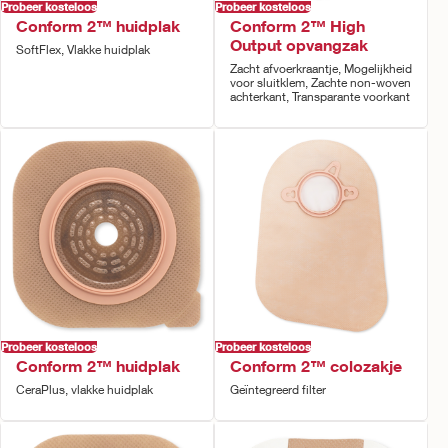
Probeer kosteloos
Probeer kosteloos
Conform 2™ huidplak
Conform 2™ High
Output opvangzak
SoftFlex, Vlakke huidplak
Zacht afvoerkraantje, Mogelijkheid
voor sluitklem, Zachte non-woven
achterkant, Transparante voorkant
Probeer kosteloos
Probeer kosteloos
Conform 2™ huidplak
Conform 2™ colozakje
CeraPlus, vlakke huidplak
Geïntegreerd filter