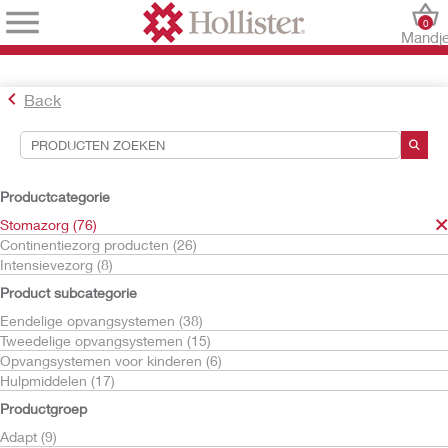
0
Mandj
Back
Hulpmiddelen voor zoekopdrachten
Uw selecties:
Productcategorie
Stomazorg
Stomazorg (76)
Continentiezorg producten (26)
Uw selectie komt overeen met
76
resultaten
Intensievezorg (8)
Sorteren op:
Product subcategorie
Eendelige opvangsystemen (38)
Tweedelige opvangsystemen (15)
Opvangsystemen voor kinderen (6)
Hulpmiddelen (17)
Productgroep
Adapt (9)