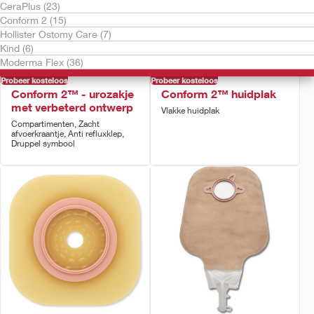
CeraPlus (23)
Conform 2 (15)
Hollister Ostomy Care (7)
Kind (6)
Moderma Flex (36)
Probeer kosteloos
Probeer kosteloos
Conform 2™ - urozakje
Conform 2™ huidplak
met verbeterd ontwerp
Vlakke huidplak
Compartimenten, Zacht
afvoerkraantje, Anti refluxklep,
Druppel symbool