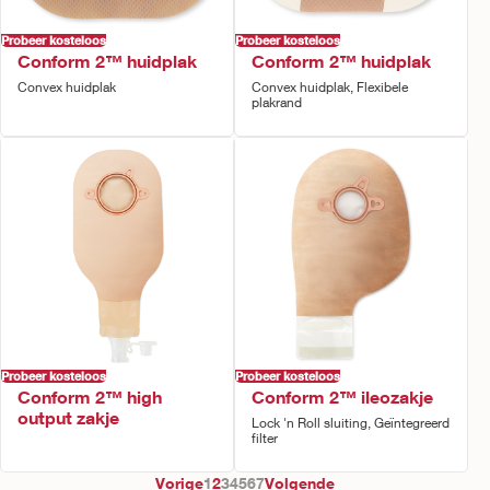
Probeer kosteloos
Probeer kosteloos
Conform 2™ huidplak
Conform 2™ huidplak
Convex huidplak
Convex huidplak, Flexibele
plakrand
Probeer kosteloos
Probeer kosteloos
Conform 2™ high
Conform 2™ ileozakje
output zakje
Lock 'n Roll sluiting, Geïntegreerd
filter
Vorige
1
2
3
4
5
6
7
Volgende