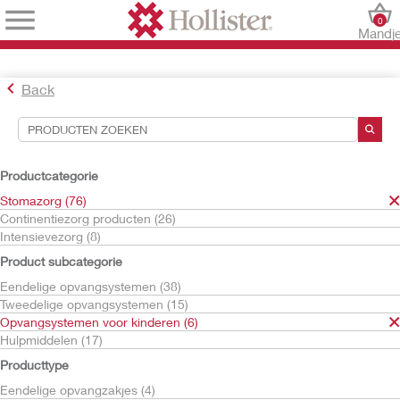
0
Mandj
Back
Hulpmiddelen voor zoekopdrachten
Uw selecties:
Productcategorie
Stomazorg
Stomazorg (76)
Opvangsystemen voor kinderen
Continentiezorg producten (26)
Intensievezorg (8)
Uw selectie komt overeen met
6
resultaten
Product subcategorie
Sorteren op:
Eendelige opvangsystemen (38)
Tweedelige opvangsystemen (15)
Opvangsystemen voor kinderen (6)
Hulpmiddelen (17)
Producttype
Eendelige opvangzakjes (4)