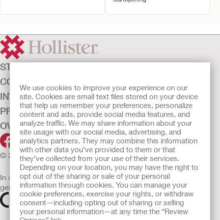
STOMAZORG
CONTINENTIEZORG
We use cookies to improve your experience on our
INTENSIEVE ZORG
site. Cookies are small text files stored on your device
that help us remember your preferences, personalize
PRODUCTEN
content and ads, provide social media features, and
analyze traffic. We may share information about your
OVER ONS
site usage with our social media, advertising, and
analytics partners. They may combine this information
with other data you’ve provided to them or that
© 2026 Hollister Incorporated
they’ve collected from your use of their services.
Depending on your location, you may have the right to
opt out of the sharing or sale of your personal
In de EU verkochte medische hulpmiddelen dienen
information through cookies. You can manage your
gemarkeerd te zijn met een van de volgende symbolen
cookie preferences, exercise your rights, or withdraw
consent—including opting out of sharing or selling
your personal information—at any time the “Review