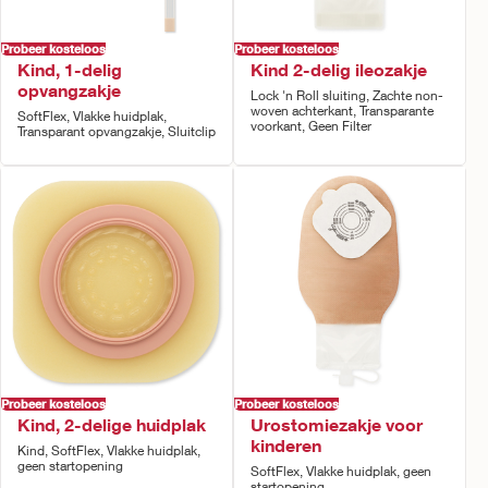
Probeer kosteloos
Probeer kosteloos
Kind, 1-delig
Kind 2-delig ileozakje
opvangzakje
Lock 'n Roll sluiting, Zachte non-
woven achterkant, Transparante
SoftFlex, Vlakke huidplak,
voorkant, Geen Filter
Transparant opvangzakje, Sluitclip
Probeer kosteloos
Probeer kosteloos
Kind, 2-delige huidplak
Urostomiezakje voor
kinderen
Kind, SoftFlex, Vlakke huidplak,
geen startopening
SoftFlex, Vlakke huidplak, geen
startopening