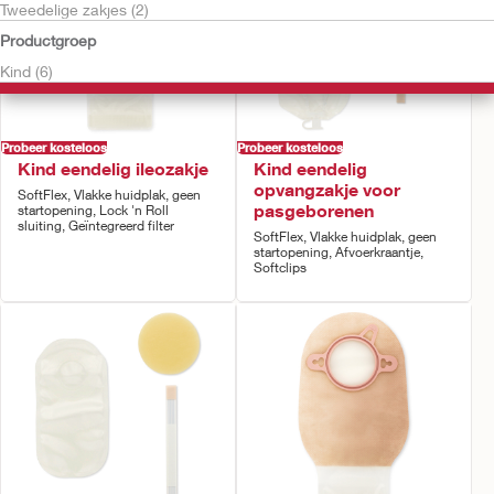
Tweedelige zakjes (2)
Productgroep
Kind (6)
Probeer kosteloos
Probeer kosteloos
Kind eendelig ileozakje
Kind eendelig
opvangzakje voor
SoftFlex, Vlakke huidplak, geen
pasgeborenen
startopening, Lock 'n Roll
sluiting, Geïntegreerd filter
SoftFlex, Vlakke huidplak, geen
startopening, Afvoerkraantje,
Softclips