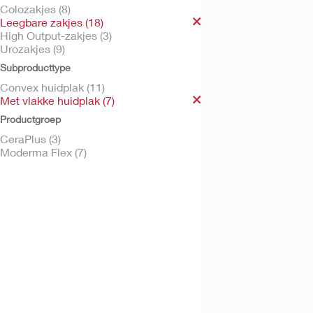
Colozakjes (8)
Leegbare zakjes (18)
High Output-zakjes (3)
Urozakjes (9)
Probeer kosteloos
Subproducttype
Moderma Flex™
eendelig ileozakje
Convex huidplak (11)
Met vlakke huidplak (7)
CeraPlus, vlakke huidplak,
Roll sluiting, Flexibele pla
Productgroep
CeraPlus (3)
Moderma Flex (7)
Probeer kosteloos