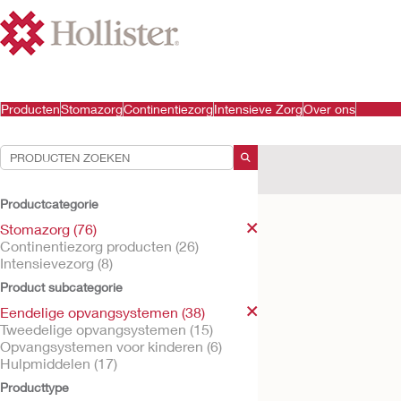
Producten
Stomazorg
Continentiezorg
Intensieve Zorg
Over ons
Uw selecties:
Stomazorg
Eendelig
Productcategorie
Uw selectie komt overe
Stomazorg (76)
Continentiezorg producten (26)
Intensievezorg (8)
Product subcategorie
Eendelige opvangsystemen (38)
Tweedelige opvangsystemen (15)
Opvangsystemen voor kinderen (6)
Hulpmiddelen (17)
Producttype