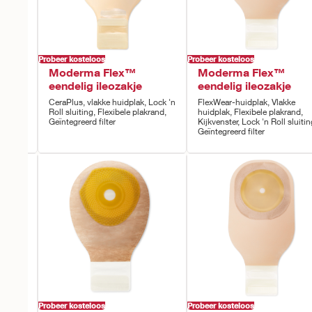
Probeer kosteloos
Probeer kosteloos
Moderma Flex™
Moderma Flex™
eendelig ileozakje
eendelig ileozakje
 Lock 'n
CeraPlus, vlakke huidplak, Lock 'n
FlexWear-huidplak, Vlakke
krand
Roll sluiting, Flexibele plakrand,
huidplak, Flexibele plakrand,
Geïntegreerd filter
Kijkvenster, Lock 'n Roll sluitin
Geïntegreerd filter
Probeer kosteloos
Probeer kosteloos