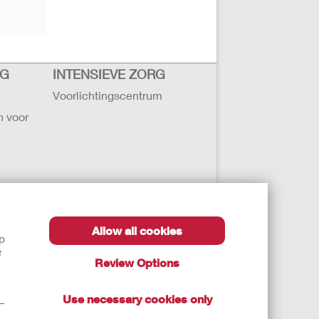
RG
INTENSIEVE ZORG
Voorlichtingscentrum
n voor
Allow all cookies
lp
ollister
e
Review Options
ten
Use necessary cookies only
t—