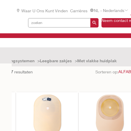
NL - Nederlands
Waar U Ons Kunt Vinden
Carrières
Neem contact m
e opvangsystemen
Leegbare zakjes
Met vlakke huidplak
en met
7
resultaten
Sorteren op: