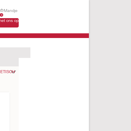
Mandje
0
et ons op