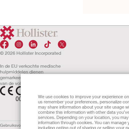
© 2026 Hollister Incorporated
In de EU verkochte medische
hulpmiddelen dienen
gemarkeerd te zijn met een
van de volgende symbolen
We use cookies to improve your experience on ou
us remember your preferences, personalize cont
may share information about your site usage wi
combine this information with other data you’ve
services. Depending on your location, you may h
information through cookies. You can manage y
Gebruiksvoorwaarden
Privacybeleid
Gebruik van cookies
EU Mededelin
including opting out of sharing or selling your