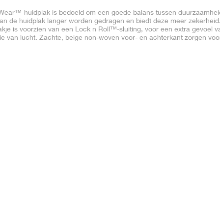
xWear™-huidplak is bedoeld om een goede balans tussen duurzaamhei
 kan de huidplak langer worden gedragen en biedt deze meer zekerheid
je is voorzien van een Lock n Roll™-sluiting, voor een extra gevoel v
atie van lucht. Zachte, beige non-woven voor- en achterkant zorgen voo
rdel