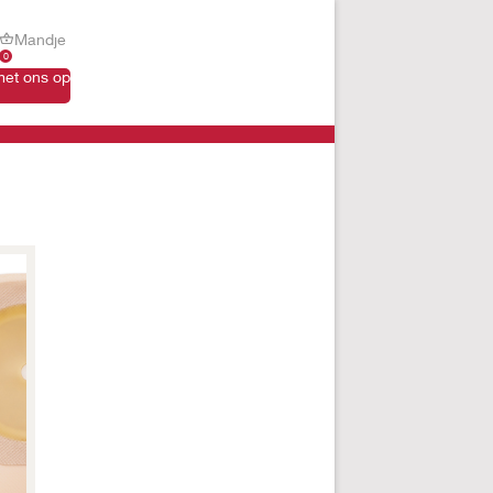
Mandje
0
et ons op