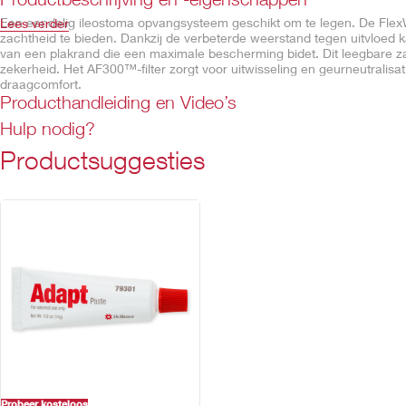
Een eendelig ileostoma opvangsysteem geschikt om te legen. De Fle
Lees verder
zachtheid te bieden. Dankzij de verbeterde weerstand tegen uitvloed
van een plakrand die een maximale bescherming bidet. Dit leegbare zak
zekerheid. Het AF300™-filter zorgt voor uitwisseling en geurneutralis
draagcomfort.
Producthandleiding en Video’s
Eigenschappen
Hulp nodig?
Uro-opvangzakje
Productsuggesties
Flexibele plakrand
Lock 'n Roll™-sluiting
De gordel ogen zorgen voor een eenvoudige bevestiging van de go
Geïntegreerde AF300™-filter
Beschikbaar in uitknipbare versies of voorgestanst
Zachte, beige non-woven voor- en achterkant
Probeer kosteloos