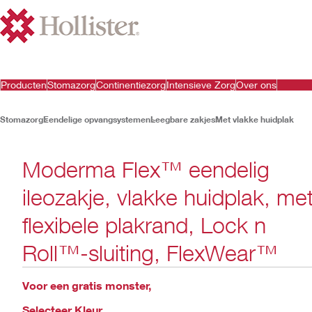
Producten
Stomazorg
Continentiezorg
Intensieve Zorg
Over ons
Stomazorg
Eendelige opvangsystemen
Leegbare zakjes
Met vlakke huidplak
Moderma Flex™ eendelig
ileozakje, vlakke huidplak, me
flexibele plakrand, Lock n
Roll™-sluiting, FlexWear™
Voor een gratis monster,
Selecteer Kleur