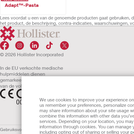
Adapt™-Pasta
Lees voordat u een van de genoemde producten gaat gebruiken, de 
het product, de beschrijving, contra-indicaties, waarschuwingen, 
© 2026 Hollister Incorporated
In de EU verkochte medische
hulpmiddelen dienen
gemarkeerd te zijn met een
van de volgende symbolen
We use cookies to improve your experience on ou
us remember your preferences, personalize cont
may share information about your site usage wi
combine this information with other data you’ve
services. Depending on your location, you may h
information through cookies. You can manage y
Gebruiksvoorwaarden
Privacybeleid
Gebruik van cookies
EU Mededelin
including opting out of sharing or selling your