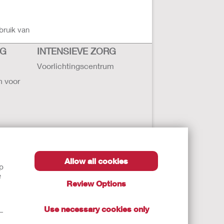
bruik van
RG
INTENSIEVE ZORG
Voorlichtingscentrum
n voor
Allow all cookies
lp
ollister
e
Review Options
ten
Use necessary cookies only
t—