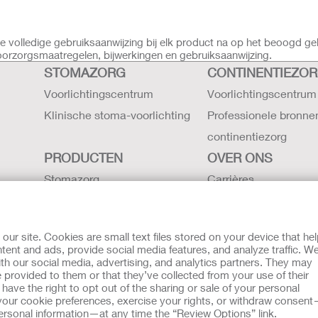
volledige gebruiksaanwijzing bij elk product na op het beoogd ge
voorzorgsmaatregelen, bijwerkingen en gebruiksaanwijzing.
STOMAZORG
CONTINENTIEZO
Voorlichtingscentrum
Voorlichtingscentrum
Klinische stoma-voorlichting
Professionele bronne
continentiezorg
PRODUCTEN
OVER ONS
Stomazorg
Carrières
Continentiezorg
Contact
Intensieve zorg
Hollister locaties
r site. Cookies are small text files stored on your device that he
Gebruiksaanwijzing
De geschiedenis van H
ent and ads, provide social media features, and analyze traffic. W
th our social media, advertising, and analytics partners. They may
Latex verklaring -
Nieuws en evenemen
 provided to them or that they’ve collected from your use of their
veiligheidsgegevens
ave the right to opt out of the sharing or sale of your personal
our cookie preferences, exercise your rights, or withdraw consen
g aan Klokkenluiders
 personal information—at any time the “Review Options” link.